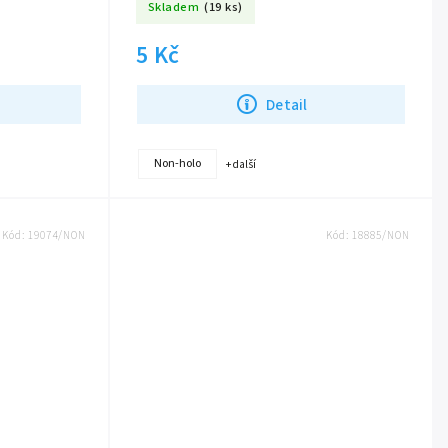
Skladem
(19 ks)
5 Kč
Detail
Non-holo
+ další
Kód:
19074/NON
Kód:
18885/NON