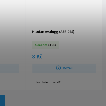
Hisuian Avalugg (ASR 048)
Skladem
(4 ks)
8 Kč
Detail
Non-holo
+ další