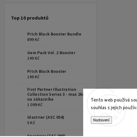
Top 10 produktů
Pitch Black Booster Bundle
899 Kč
Gem Pack Vol. 2 Booster
149 Kč
Pitch Black Booster
149 Kč
First Partner Illustration
Collection Series 3 - max 2ks
na zákazníka
Tento web používá sou
1 099 Kč
souhlas s jejich použív
Glastrier (ASC 054)
Nastavení
5 Kč
Spectrier (ASC 098)