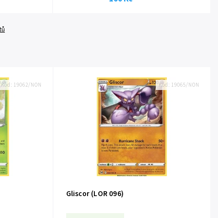
tů
Kód:
19062/NON
Kód:
19065/NON
Gliscor (LOR 096)