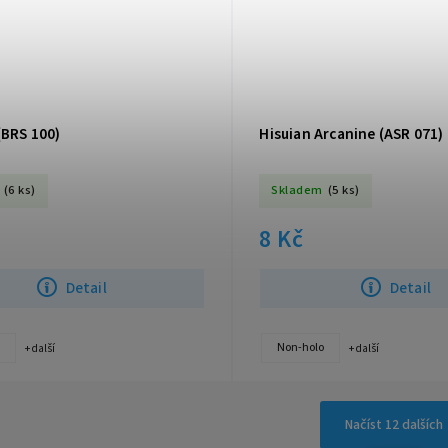
(BRS 100)
Hisuian Arcanine (ASR 071)
(6 ks)
Skladem
(5 ks)
8 Kč
Detail
Detail
Non-holo
+ další
+ další
Načíst 12 dalších