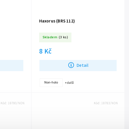
Haxorus (BRS 112)
Skladem
(3 ks)
8 Kč
Detail
Non-holo
+ další
Kód:
18780/NON
Kód:
18783/NON