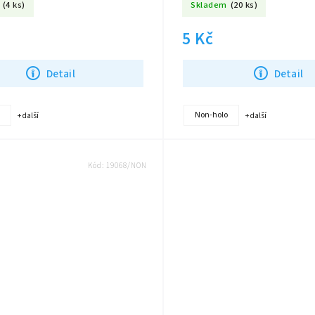
(4 ks)
Skladem
(20 ks)
5 Kč
Detail
Detail
Non-holo
+ další
+ další
Kód:
19068/NON