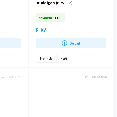
Druddigon (BRS 113)
Skladem
(1 ks)
8 Kč
Detail
Non-holo
+ další
Kód:
18891/NON
Kód:
18894/NON