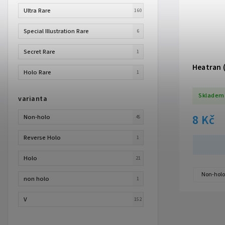
Ultra Rare
160
Special Illustration Rare
6
Secret Rare
1
Heatran 
Holo Rare
1
Skladem
varianta
8 Kč
Non-holo
45
Reverse Holo
1
Holo
21
Non-holo
non holo
1
V
152