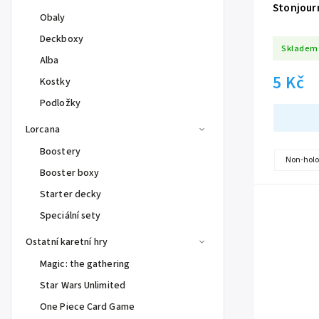
Stonjour
Obaly
Deckboxy
Skladem
Alba
5 Kč
Kostky
Podložky
Lorcana
Boostery
Non-holo
Booster boxy
Starter decky
Speciální sety
Ostatní karetní hry
Magic: the gathering
Star Wars Unlimited
One Piece Card Game