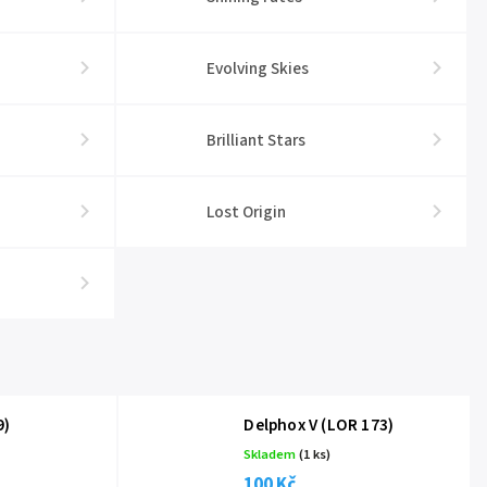
Evolving Skies
Brilliant Stars
Lost Origin
9)
Delphox V (LOR 173)
Skladem
(1 ks)
100 Kč