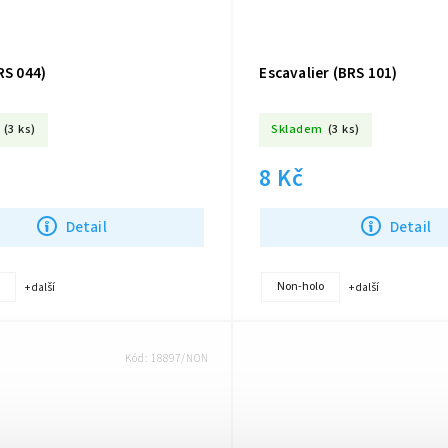
RS 044)
Escavalier (BRS 101)
(3 ks)
Skladem
(3 ks)
8 Kč
Detail
Detail
Non-holo
+ další
+ další
Kód:
18897/NON