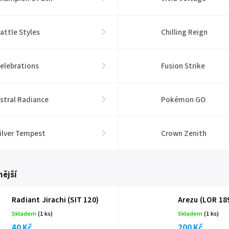
attle Styles
Chilling Reign
elebrations
Fusion Strike
stral Radiance
Pokémon GO
ilver Tempest
Crown Zenith
ější
Radiant Jirachi (SIT 120)
Arezu (LOR 18
Skladem
(1 ks)
Skladem
(1 ks)
40 Kč
200 Kč