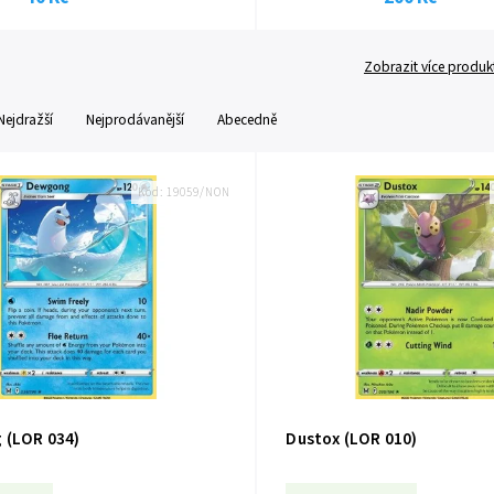
Zobrazit více produk
Nejdražší
Nejprodávanější
Abecedně
Kód:
19059/NON
(LOR 034)
Dustox (LOR 010)