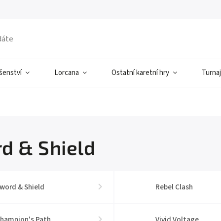
ušenství
Lorcana
Ostatní karetní hry
Turnaj
d & Shield
word & Shield
Rebel Clash
hampion's Path
Vivid Voltage