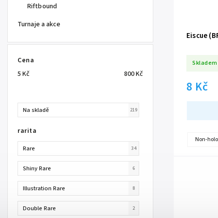
Riftbound
Turnaje a akce
Eiscue (B
Cena
Skladem
5
Kč
800
Kč
8 Kč
Na skladě
219
rarita
Non-holo
Rare
34
Shiny Rare
6
Illustration Rare
8
Double Rare
2