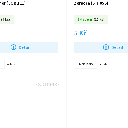
ner (LOR 111)
Zeraora (SIT 056)
(9 ks)
Skladem
(13 ks)
5 Kč
Detail
Detail
Non-holo
+ další
+ další
Kód:
18888/NON