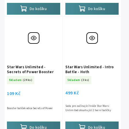
Do košíku
Do košíku
Star Wars Unlimited -
Star Wars Unlimited - Intro
Secrets of Power Booster
Battle - Hoth
Skladem
(24 ks)
Skladem
(3 ks)
499 Kč
109 Kč
Sada pro začínající hráče Star Wars:
Booster balíček edice Secrets of Power
Unlimited obsahující 2 herní balíčky
Do košíku
Do košíku