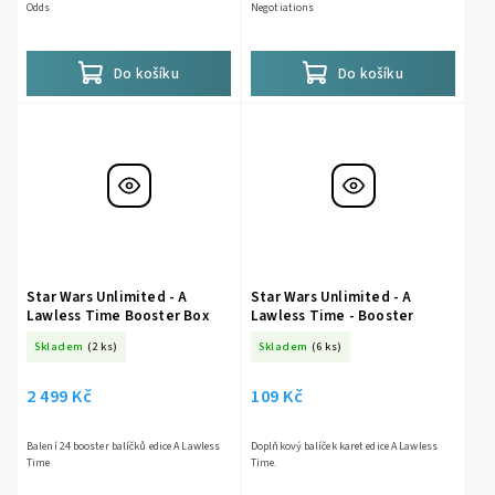
Odds
Negotiations
Do košíku
Do košíku
Star Wars Unlimited - A
Star Wars Unlimited - A
Lawless Time Booster Box
Lawless Time - Booster
Skladem
(2 ks)
Skladem
(6 ks)
2 499 Kč
109 Kč
Balení 24 booster balíčků edice A Lawless
Doplňkový balíček karet edice A Lawless
Time
Time.