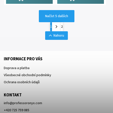
Načíst 5 dalších
1
2
Nahoru
INFORMACE PRO VÁS
Doprava a platba
Všeobecné obchodní podmínky
Ochrana osobních údajů
KONTAKT
info
@
professoronyx.com
+420 725 759 085