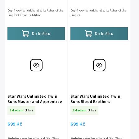
Doplňkový balíček karet edice Ashes of the
Doplňkový balíček karet edice Ashes of the
Empire: Carbonite Edition.
Empire.
Do košíku
Do košíku
Star Wars Unlimited Twin
Star Wars Unlimited Twin
Suns Master and Apprentice
Suns Blood Brothers
Skladem
(1 ks)
Skladem
(1 ks)
699 Kč
699 Kč
Předpřipravený herní balíček Star Wars
Předpřipravený herní balíček Star Wars