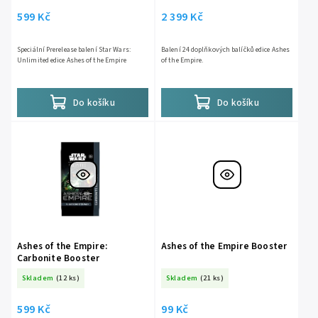
599 Kč
2 399 Kč
Speciální Prerelease balení Star Wars:
Balení 24 doplňkových balíčků edice Ashes
Unlimited edice Ashes of the Empire
of the Empire.
Do košíku
Do košíku
Ashes of the Empire:
Ashes of the Empire Booster
Carbonite Booster
Skladem
(12 ks)
Skladem
(21 ks)
599 Kč
99 Kč