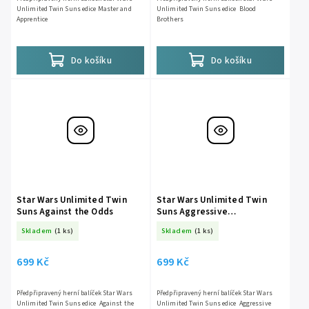
Unlimited Twin Suns edice Master and
Unlimited Twin Suns edice Blood
Apprentice
Brothers
Do košíku
Do košíku
Star Wars Unlimited Twin
Star Wars Unlimited Twin
Suns Against the Odds
Suns Aggressive
Negotiations
Skladem
(1 ks)
Skladem
(1 ks)
699 Kč
699 Kč
Předpřipravený herní balíček Star Wars
Předpřipravený herní balíček Star Wars
Unlimited Twin Suns edice Against the
Unlimited Twin Suns edice Aggressive