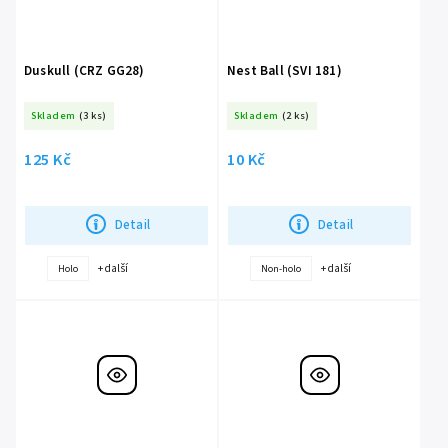
Duskull (CRZ GG28)
Nest Ball (SVI 181)
Skladem
(3 ks)
Skladem
(2 ks)
125 Kč
10 Kč
Detail
Detail
+ další
+ další
Holo
Non-holo