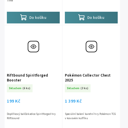
Time
Do košíku
Do košíku
Riftbound Spiritforged
Pokémon Collector Chest
Booster
2025
Skladem
(6 ks)
Skladem
(3 ks)
199 Kč
1 399 Kč
Doplňkový balíček edice Spiritforged hry
Speciální balení karetní hry Pokémon TCG
Riftbound
v kovovém kufříku