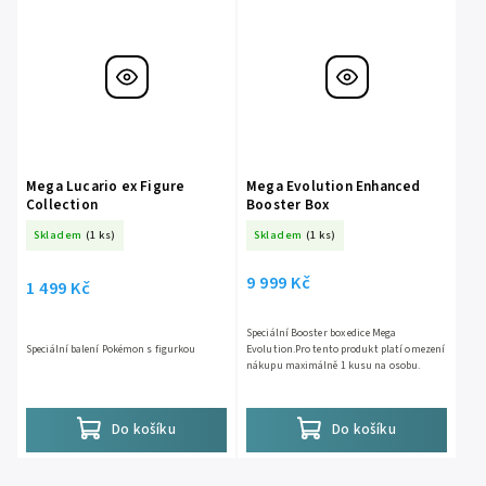
Mega Lucario ex Figure
Mega Evolution Enhanced
Collection
Booster Box
Skladem
(1 ks)
Skladem
(1 ks)
9 999 Kč
1 499 Kč
Speciální Booster box edice Mega
Speciální balení Pokémon s figurkou
Evolution.Pro tento produkt platí omezení
nákupu maximálně 1 kusu na osobu.
Do košíku
Do košíku