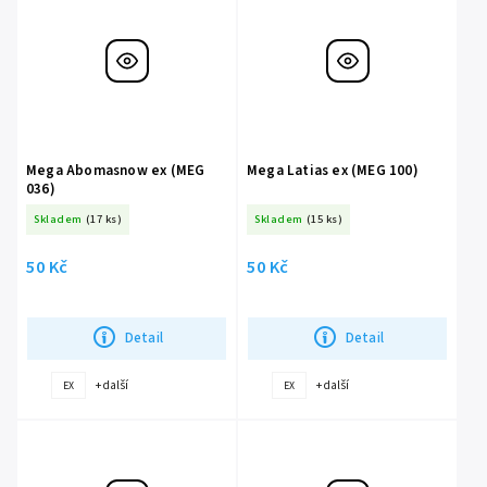
Mega Abomasnow ex (MEG
Mega Latias ex (MEG 100)
036)
Skladem
(17 ks)
Skladem
(15 ks)
50 Kč
50 Kč
Detail
Detail
+ další
+ další
EX
EX