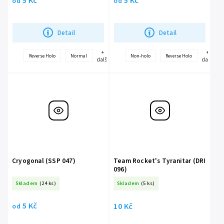
5 Kč
5 Kč
od
od
Detail
Detail
+
+
Reverse Holo
Normal
Non-holo
Reverse Holo
další
další
Cryogonal (SSP 047)
Team Rocket's Tyranitar (DRI
096)
Skladem
(24 ks)
Skladem
(5 ks)
5 Kč
10 Kč
od