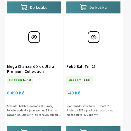
Do košíku
Do košíku
Mega Charizard X ex Ultra-
Poké Ball Tin 25
Premium Collection
Skladem
(1 ks)
Skladem
(3 ks)
6 499 Kč
649 Kč
Speciální kolekce Pokémon TCGProdej
Speciální dárkové balení 3 boostrů
tohoto produktu je omezen na 1 kus na
Pokémon TCG v plechovém obalu - bez
zákazníka. Duplicitní objednávky budou
možnosti volby varianty
stornovány.