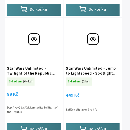
Do košíku
Do košíku
Star Wars Unlimited -
Star Wars Unlimited - Jump
Twilight of the Republic
to Lightspeed - Spotlight
Booster
Deck - Han Solo
Skladem
(64 ks)
Skladem
(2 ks)
89 Kč
449 Kč
Doplňkový balíček karet edice Twilight of
Balíček připravený ke hře
the Republic
Do košíku
Do košíku