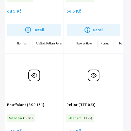
5 Kč
5 Kč
od
od
Detail
Detail
+
Normal
Pokéball Pattern Reverse holo
Reverse Holo
Normal
Poké Ball
další
Bouffalant (SSP 151)
Rellor (TEF 023)
Skladem
(17 ks)
Skladem
(18 ks)