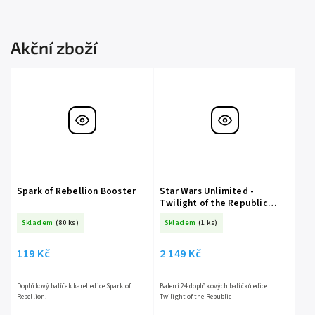
Akční zboží
Spark of Rebellion Booster
Star Wars Unlimited -
Twilight of the Republic
Booster Box
Skladem
(80 ks)
Skladem
(1 ks)
119 Kč
2 149 Kč
Doplňkový balíček karet edice Spark of
Balení 24 doplňkových balíčků edice
Rebellion.
Twilight of the Republic