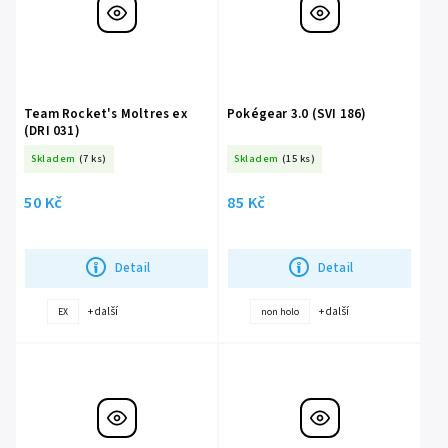
Team Rocket's Moltres ex
Pokégear 3.0 (SVI 186)
(DRI 031)
Skladem
(7 ks)
Skladem
(15 ks)
50 Kč
85 Kč
Detail
Detail
+ další
+ další
EX
non holo