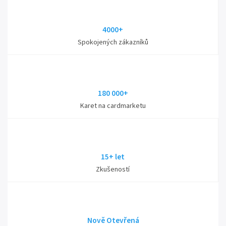
4000+
Spokojených zákazníků
180 000+
Karet na cardmarketu
15+ let
Zkušeností
Nově Otevřená