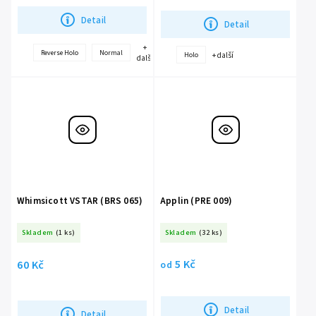
Detail
Detail
+
Reverse Holo
Normal
+ další
Holo
další
Whimsicott VSTAR (BRS 065)
Applin (PRE 009)
Skladem
(1 ks)
Skladem
(32 ks)
5 Kč
60 Kč
od
Detail
Detail