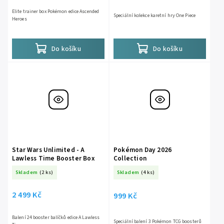
Elite trainer box Pokémon edice Ascended
Speciální kolekce karetní hry One Piece
Heroes
Do košíku
Do košíku
Star Wars Unlimited - A
Pokémon Day 2026
Lawless Time Booster Box
Collection
Skladem
(2 ks)
Skladem
(4 ks)
2 499 Kč
999 Kč
Balení 24 booster balíčků edice A Lawless
Speciální balení 3 Pokémon TCG boosterů