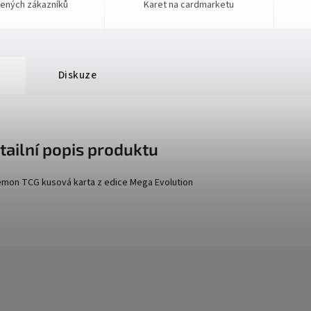
ených zákazníků
Karet na cardmarketu
Diskuze
tailní popis produktu
mon TCG kusová karta z edice
Mega Evolution