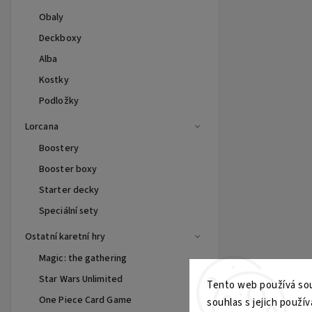
Obaly
Deckboxy
Alba
Kostky
Podložky
Lorcana
Boostery
Booster boxy
Starter decky
Speciální sety
Ostatní karetní hry
Magic: the gathering
Star Wars Unlimited
Tento web používá sou
One Piece Card Game
souhlas s jejich použív