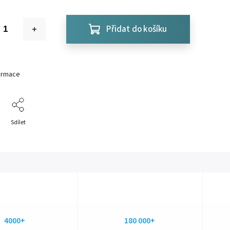
Přidat do košíku
formace
Sdílet
4000+
180 000+