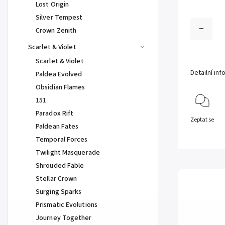
Lost Origin
Silver Tempest
Crown Zenith
Scarlet & Violet
Scarlet & Violet
Detailní in
Paldea Evolved
Obsidian Flames
151
Paradox Rift
Zeptat se
Paldean Fates
Temporal Forces
Twilight Masquerade
Shrouded Fable
Stellar Crown
Surging Sparks
Prismatic Evolutions
Journey Together