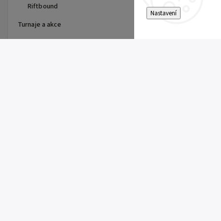
Riftbound
Nastavení
Turnaje a akce
Top 10 produktů
First Partner Illustration
Collection Series 3 - max 2ks
na zákazníka
1 099 Kč
One Piece - The Time of Battle
- Booster - OP-16
179 Kč
Pitch Black Booster
149 Kč
Riftbound Vendetta Booster
149 Kč