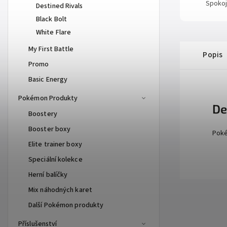
Spokoj
Destined Rivals
Black Bolt
White Flare
My First Battle
Popis
Promo
Basic Energy
Pokémon Produkty
De
Boostery
Booster boxy
Poké
Elite trainer boxy
Speciální kolekce
Herní balíčky
Mix náhodných karet
Další Pokémon produkty
Příslušenství