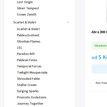
Lost Origin
Silver Tempest
Crown Zenith
Scarlet & Violet
Scarlet & Violet
Abra (ME
Paldea Evolved
Obsidian Flames
Skladem
151
Paradox Rift
5 K
od
Paldean Fates
Temporal Forces
Twilight Masquerade
Shrouded Fable
Non-holo
Stellar Crown
Surging Sparks
Prismatic Evolutions
Journey Together