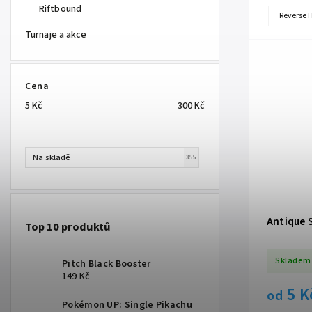
Riftbound
Reverse 
Turnaje a akce
Cena
5
Kč
300
Kč
Na skladě
355
Antique S
Top 10 produktů
Skladem
Pitch Black Booster
149 Kč
5 K
od
Pokémon UP: Single Pikachu