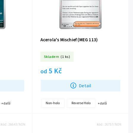
Acerola's Mischief (MEG 113)
Skladem
(1 ks)
5 Kč
od
Detail
Non-holo
Reverse Holo
+ další
+ další
Kód:
26643/NON
Kód:
26757/NON