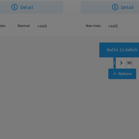
Detail
Detail
Holo
Normal
Non-holo
+ další
+ další
Načíst 12 dalších
1
30
Nahoru