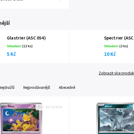
ější
Glastrier (ASC 054)
Spectrier (ASC
Skladem
(12 ks)
Skladem
(2 ks)
5 Kč
10 Kč
Zobrazit více produk
Nejdražší
Nejprodávanější
Abecedně
Kód:
26574/NON