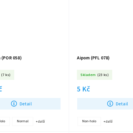
h (POR 058)
Aipom (PFL 078)
(7 ks)
Skladem
(23 ks)
č
5 Kč
Detail
Detail
Holo
Normal
Non-holo
+ další
+ další