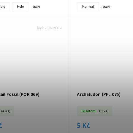
Holo
Holo
Normal
+ další
+ další
Kód:
28363/COM
ail Fossil (POR 069)
Archaludon (PFL 075)
(4 ks)
Skladem
(19 ks)
č
5 Kč