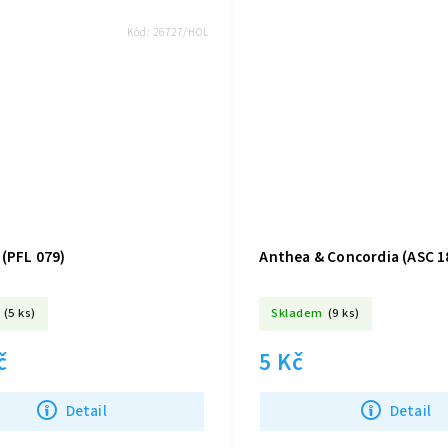
Kód:
26727/HOL
(PFL 079)
Anthea & Concordia (ASC 1
(5 ks)
Skladem
(9 ks)
č
5 Kč
Detail
Detail