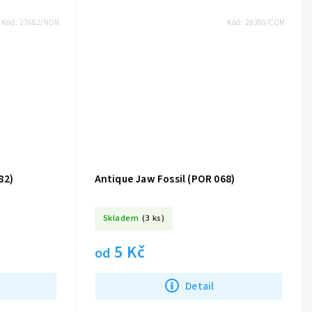
Kód:
27682/NON
Kód:
28360/COM
82)
Antique Jaw Fossil (POR 068)
Skladem
(3 ks)
5 Kč
od
Detail