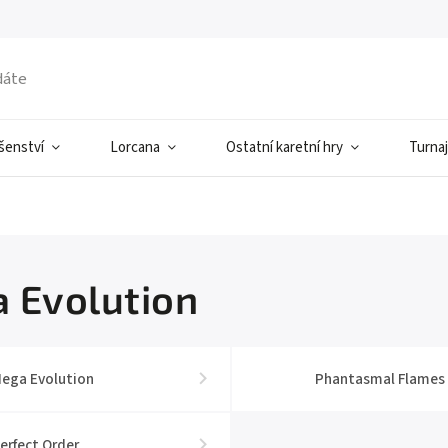
ušenství
Lorcana
Ostatní karetní hry
Turnaj
 Evolution
ega Evolution
Phantasmal Flames
erfect Order