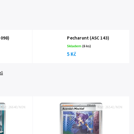
 098)
Pecharunt (ASC 143)
Skladem
(6 ks)
5 Kč
tů
Kód:
26640/NON
Kód:
26541/NON