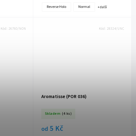
Reverse Holo
Normal
+ další
Kód:
26760/NON
Kód:
28324/UNC
Aromatisse (POR 036)
Skladem
(4 ks)
5 Kč
od