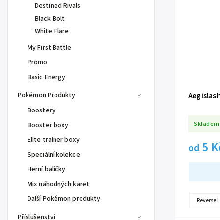
Destined Rivals
Black Bolt
White Flare
My First Battle
Promo
Basic Energy
Pokémon Produkty
Aegislas
Boostery
Skladem
Booster boxy
Elite trainer boxy
5 K
od
Speciální kolekce
Herní balíčky
Mix náhodných karet
Další Pokémon produkty
Reverse 
Příslušenství