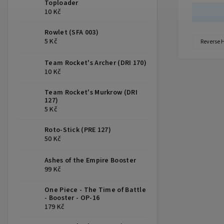
Toploader
10 Kč
Rowlet (SFA 003)
5 Kč
Reverse 
Team Rocket's Archer (DRI 170)
10 Kč
Team Rocket's Murkrow (DRI
127)
5 Kč
Roto-Stick (PRE 127)
50 Kč
Ashes of the Empire Booster
99 Kč
One Piece - The Time of Battle
- Booster - OP-16
179 Kč