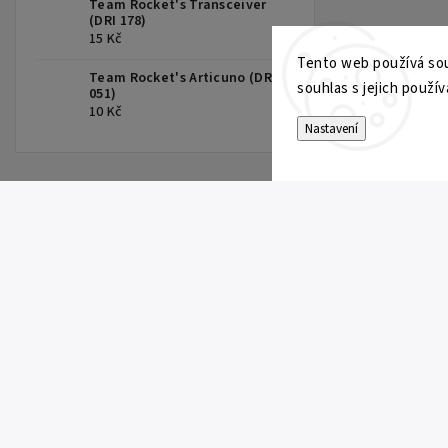
Team Rocket's Transceiver
(DRI 178)
15 Kč
Tento web používá sou
Team Rocket's Articuno (DRI
souhlas s jejich použív
051)
10 Kč
Nastavení
INFORMACE PRO VÁS
KONTAKT
Doprava a platba
info
@
professoro
Všeobecné obchodní podmínky
+420 725 759 085
Ochrana osobních údajů