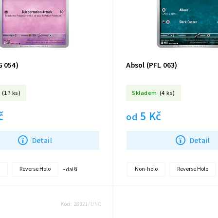
G 054)
Absol (PFL 063)
(17 ks)
Skladem
(4 ks)
č
5 Kč
od
Detail
Detail
Reverse Holo
Non-holo
Reverse Holo
+ další
Kód:
28321/UNC