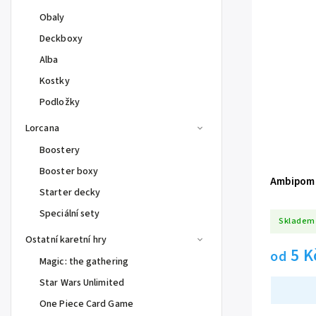
Obaly
Deckboxy
Alba
Kostky
Podložky
Lorcana
Boostery
Booster boxy
Ambipom 
Starter decky
Speciální sety
Skladem
Ostatní karetní hry
5 K
od
Magic: the gathering
Star Wars Unlimited
One Piece Card Game