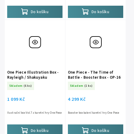
Do košíku
Do košíku
One Piece Illustration Box -
One Piece - The Time of
Rayleigh / Shakuyaku
Battle - Booster Box - OP-16
Skladem
(6 ks)
Skladem
(1 ks)
1 099 Kč
4 299 Kč
Ilustrační box Vol.7 z karetní hry One Piece
Booster box balení karetní hry One Piece
Do košíku
Do košíku