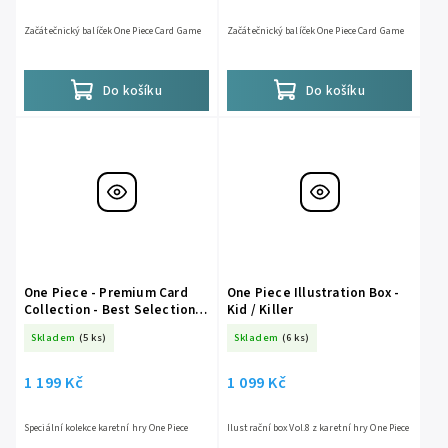
Začátečnický balíček One Piece Card Game
Začátečnický balíček One Piece Card Game
Do košíku
Do košíku
One Piece - Premium Card
One Piece Illustration Box -
Collection - Best Selection
Kid / Killer
Vol.6
Skladem
(5 ks)
Skladem
(6 ks)
1 199 Kč
1 099 Kč
Speciální kolekce karetní hry One Piece
Ilustrační box Vol.8 z karetní hry One Piece