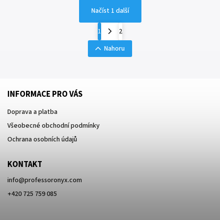
Načíst 1 další
1
2
Nahoru
INFORMACE PRO VÁS
Doprava a platba
Všeobecné obchodní podmínky
Ochrana osobních údajů
KONTAKT
info
@
professoronyx.com
+420 725 759 085