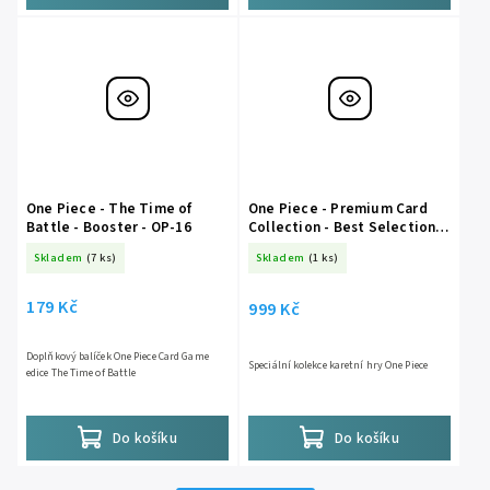
One Piece - The Time of
One Piece - Premium Card
Battle - Booster - OP-16
Collection - Best Selection
Vol.5
Skladem
(7 ks)
Skladem
(1 ks)
179 Kč
999 Kč
Doplňkový balíček One Piece Card Game
Speciální kolekce karetní hry One Piece
edice The Time of Battle
Do košíku
Do košíku