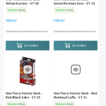
Yellow Eustass - ST-36
Green Roronoa Zoro - ST-32
Skladem
(6 ks)
Skladem
(1 ks)
499 Kč
549 Kč
Začátečnický balíček One Piece Card Game
Začátečnický balíček One Piece Card Game
Do košíku
Do košíku
One Piece Starter Deck -
One Piece Starter Deck - Red
Red/Black Sabo - ST-35
Monkey.D.Luffy - ST-31
Skladem
(6 ks)
Skladem
(5 ks)