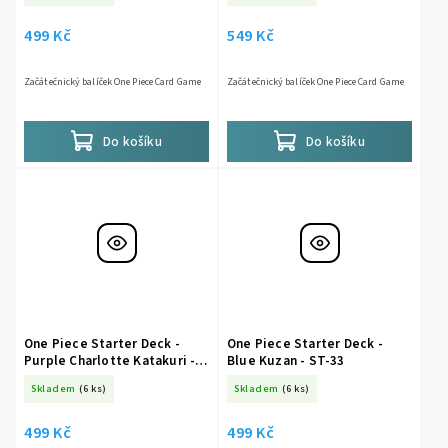
499 Kč
549 Kč
Začátečnický balíček One Piece Card Game
Začátečnický balíček One Piece Card Game
Do košíku
Do košíku
One Piece Starter Deck -
One Piece Starter Deck -
Purple Charlotte Katakuri -
Blue Kuzan - ST-33
ST-34
Skladem
(6 ks)
Skladem
(6 ks)
499 Kč
499 Kč