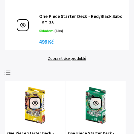
One Piece Starter Deck - Red/Black Sabo
- ST-35
Skladem
(6 ks)
499 Kč
Zobrazit více produktů
Nejlevnější
Nejdražší
Nejprodávanější
Abecedně
One Piece Starter Deck -
One Piece Starter Deck -