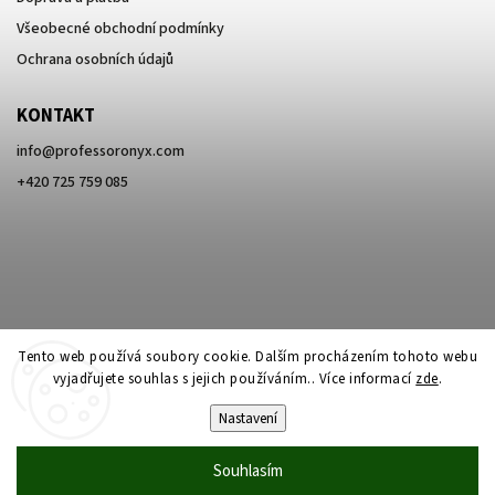
Všeobecné obchodní podmínky
Ochrana osobních údajů
KONTAKT
info
@
professoronyx.com
+420 725 759 085
Tento web používá soubory cookie. Dalším procházením tohoto webu
vyjadřujete souhlas s jejich používáním.. Více informací
zde
.
Nastavení
Copyright 2026
Professor Onyx
. Všechna práva vyhrazena.
Souhlasím
Vytvořil
Shoptet
| Design
Shoptak.cz