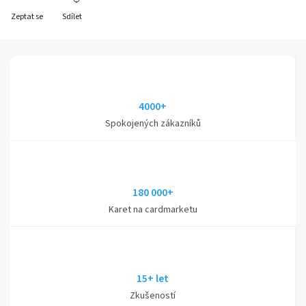
Zeptat se
Sdílet
4000+
Spokojených zákazníků
180 000+
Karet na cardmarketu
15+ let
Zkušeností