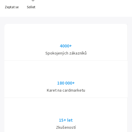
Zeptat se
Sdílet
4000+
Spokojených zákazníků
180 000+
Karet na cardmarketu
15+ let
Zkušeností