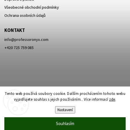
Všeobecné obchodní podmínky
Ochrana osobních údajů
KONTAKT
info
@
professoronyx.com
+420 725 759 085
Tento web používá soubory cookie. Dalším procházením tohoto webu
vyjadřujete souhlas s jejich používáním.. Více informací
zde
.
Nastavení
Copyright 2026
Professor Onyx
. Všechna práva vyhrazena.
Souhlasím
Vytvořil
Shoptet
| Design
Shoptak.cz