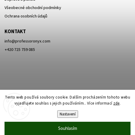
Všeobecné obchodní podmínky
Ochrana osobních údajů
KONTAKT
info
@
professoronyx.com
+420 725 759 085
Tento web používá soubory cookie. Dalším procházením tohoto webu
vyjadřujete souhlas s jejich používáním.. Více informací
zde
.
Nastavení
Copyright 2026
Professor Onyx
. Všechna práva vyhrazena.
Souhlasím
Vytvořil
Shoptet
| Design
Shoptak.cz