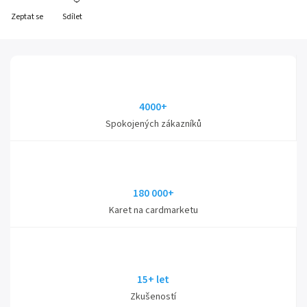
Zeptat se
Sdílet
4000+
Spokojených zákazníků
180 000+
Karet na cardmarketu
15+ let
Zkušeností