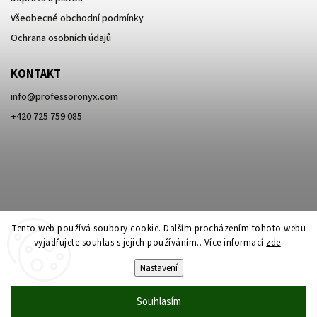
Všeobecné obchodní podmínky
Ochrana osobních údajů
KONTAKT
info
@
professoronyx.com
+420 725 759 085
Tento web používá soubory cookie. Dalším procházením tohoto webu
vyjadřujete souhlas s jejich používáním.. Více informací
zde
.
Nastavení
Copyright 2026
Professor Onyx
. Všechna práva vyhrazena.
Souhlasím
Vytvořil
Shoptet
| Design
Shoptak.cz