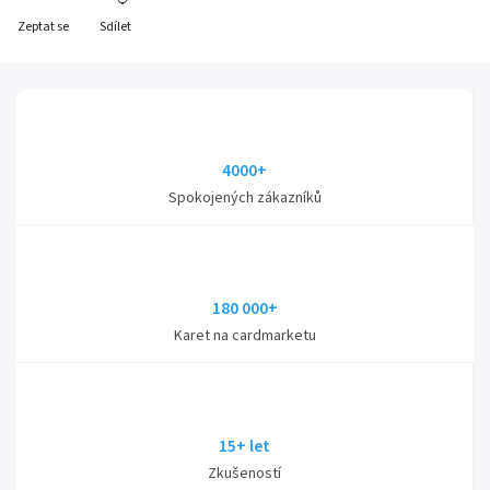
Zeptat se
Sdílet
4000+
Spokojených zákazníků
180 000+
Karet na cardmarketu
15+ let
Zkušeností