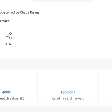
oster edice Chaos Rising
formace
Sdílet
4000+
180 000+
ených zákazníků
Karet na cardmarketu