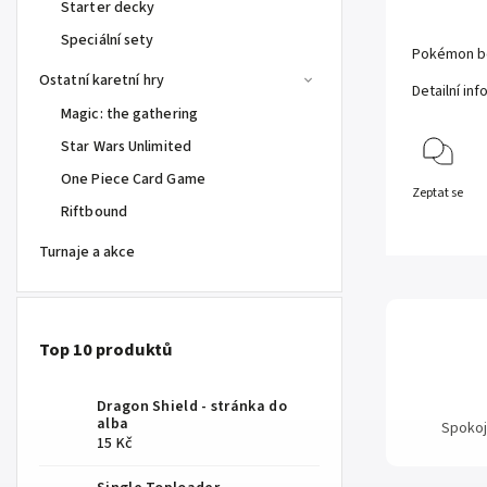
Starter decky
Speciální sety
Pokémon bo
Ostatní karetní hry
Detailní in
Magic: the gathering
Star Wars Unlimited
One Piece Card Game
Zeptat se
Riftbound
Turnaje a akce
Top 10 produktů
Dragon Shield - stránka do
alba
Spokoj
15 Kč