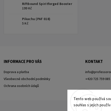
Riftbound Spiritforged Booster
199 Kč
Pikachu (PAF 018)
5 Kč
INFORMACE PRO VÁS
KONTAKT
Doprava a platba
info
@
professoro
Všeobecné obchodní podmínky
+420 725 759 085
Ochrana osobních údajů
Tento web používá sou
souhlas s jejich použív