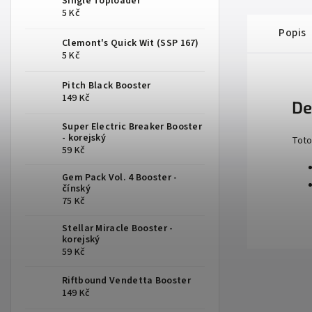
Single Toploader
5 Kč
Popis
Clemont's Quick Wit (SSP 167)
5 Kč
Pitch Black Booster
149 Kč
De
Super Electric Breaker Booster
- korejský
Toto
59 Kč
Gem Pack Vol. 4 Booster -
čínský
75 Kč
Stellar Miracle Booster -
korejský
59 Kč
Riftbound Vendetta Booster
149 Kč