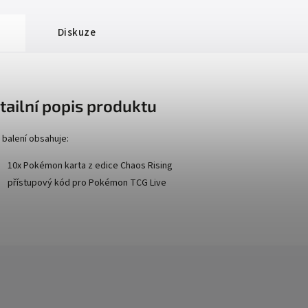
Diskuze
tailní popis produktu
 balení obsahuje:
10x Pokémon karta z edice Chaos Rising
přístupový kód pro Pokémon TCG Live