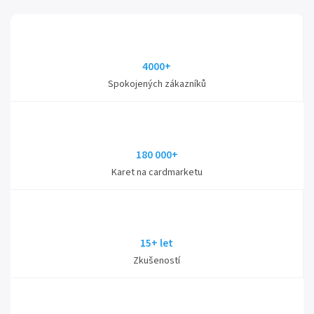
4000+
Spokojených zákazníků
180 000+
Karet na cardmarketu
15+ let
Zkušeností