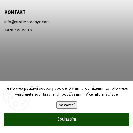
KONTAKT
info
@
professoronyx.com
+420 725 759 085
Tento web používá soubory cookie. Dalším procházením tohoto webu
vyjadřujete souhlas s jejich používáním.. Více informací
zde
.
Nastavení
Copyright 2026
Professor Onyx
. Všechna práva vyhrazena.
Vytvořil
Shoptet
| Design
Shoptak.cz
Souhlasím