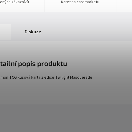
ených zákazníků
Karet na cardmarketu
Diskuze
tailní popis produktu
mon TCG kusová karta z edice
Twilight Masquerade