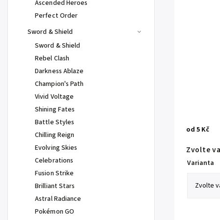
Ascended Heroes
Perfect Order
Sword & Shield
Sword & Shield
Rebel Clash
Darkness Ablaze
Champion's Path
Vivid Voltage
Shining Fates
Battle Styles
od
5 Kč
Chilling Reign
Evolving Skies
Zvolte v
Celebrations
Varianta
Fusion Strike
Brilliant Stars
Astral Radiance
Pokémon GO