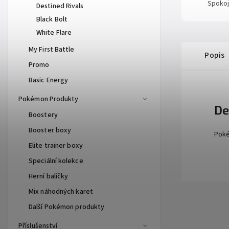
Spokoj
Destined Rivals
Black Bolt
White Flare
My First Battle
Popis
Promo
Basic Energy
Pokémon Produkty
De
Boostery
Booster boxy
Poké
Elite trainer boxy
Speciální kolekce
Herní balíčky
Mix náhodných karet
Další Pokémon produkty
Příslušenství