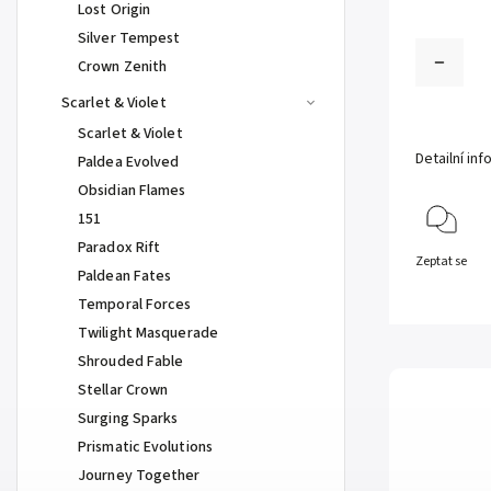
Lost Origin
Silver Tempest
Crown Zenith
Scarlet & Violet
Scarlet & Violet
Detailní in
Paldea Evolved
Obsidian Flames
151
Paradox Rift
Zeptat se
Paldean Fates
Temporal Forces
Twilight Masquerade
Shrouded Fable
Stellar Crown
Surging Sparks
Prismatic Evolutions
Journey Together