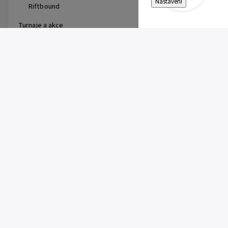
Nastavení
Riftbound
Turnaje a akce
Top 10 produktů
Pitch Black Booster Bundle
899 Kč
Gem Pack Vol. 2 Booster
149 Kč
Pitch Black Booster
149 Kč
First Partner Illustration
Collection Series 3 - max 2ks
na zákazníka
1 099 Kč