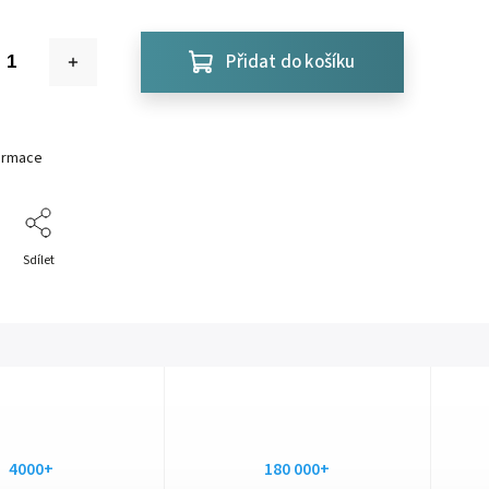
Přidat do košíku
formace
Sdílet
4000+
180 000+