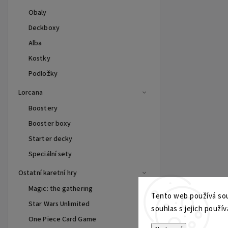
Obaly
Deckboxy
Alba
Kostky
Podložky
Lorcana
Boostery
Booster boxy
Starter decky
Speciální sety
Ostatní karetní hry
Magic: the gathering
Tento web používá sou
Star Wars Unlimited
souhlas s jejich použív
One Piece Card Game