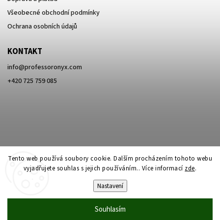
Všeobecné obchodní podmínky
Ochrana osobních údajů
KONTAKT
info
@
professoronyx.com
+420 725 759 085
Tento web používá soubory cookie. Dalším procházením tohoto webu
vyjadřujete souhlas s jejich používáním.. Více informací
zde
.
Nastavení
Copyright 2026
Professor Onyx
. Všechna práva vyhrazena.
Souhlasím
Vytvořil
Shoptet
| Design
Shoptak.cz