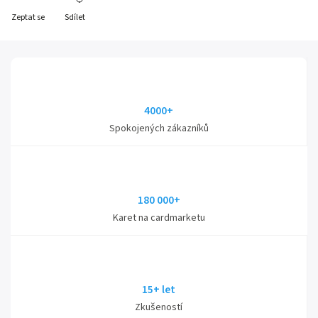
Zeptat se
Sdílet
4000+
Spokojených zákazníků
180 000+
Karet na cardmarketu
15+ let
Zkušeností