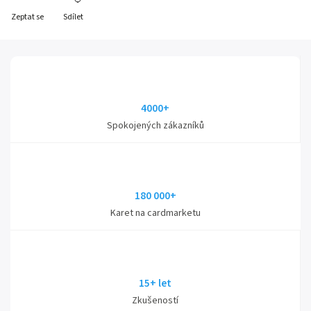
Zeptat se
Sdílet
4000+
Spokojených zákazníků
180 000+
Karet na cardmarketu
15+ let
Zkušeností