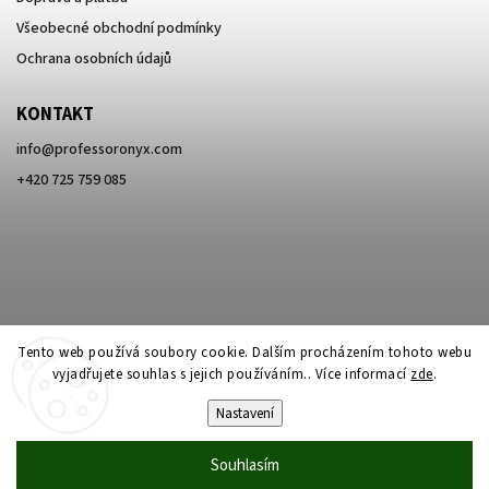
Všeobecné obchodní podmínky
Ochrana osobních údajů
KONTAKT
info
@
professoronyx.com
+420 725 759 085
Tento web používá soubory cookie. Dalším procházením tohoto webu
vyjadřujete souhlas s jejich používáním.. Více informací
zde
.
Nastavení
Copyright 2026
Professor Onyx
. Všechna práva vyhrazena.
Souhlasím
Vytvořil
Shoptet
| Design
Shoptak.cz