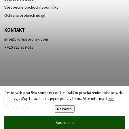
Všeobecné obchodní podmínky
Ochrana osobních údajů
KONTAKT
info
@
professoronyx.com
+420 725 759 085
Tento web používá soubory cookie. Dalším procházením tohoto webu
vyjadřujete souhlas s jejich používáním.. Více informací
zde
.
Nastavení
Copyright 2026
Professor Onyx
. Všechna práva vyhrazena.
Souhlasím
Vytvořil
Shoptet
| Design
Shoptak.cz