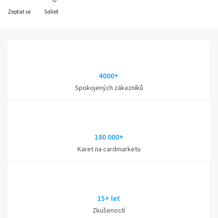
Zeptat se
Sdílet
4000+
Spokojených zákazníků
180 000+
Karet na cardmarketu
15+ let
Zkušeností