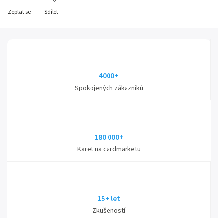
Zeptat se
Sdílet
4000+
Spokojených zákazníků
180 000+
Karet na cardmarketu
15+ let
Zkušeností