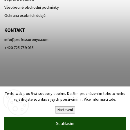
Všeobecné obchodní podmínky
Ochrana osobních údajů
KONTAKT
info
@
professoronyx.com
+420 725 759 085
Tento web používá soubory cookie. Dalším procházením tohoto webu
vyjadřujete souhlas s jejich používáním.. Více informací
zde
.
Nastavení
Copyright 2026
Professor Onyx
. Všechna práva vyhrazena.
Souhlasím
Vytvořil
Shoptet
| Design
Shoptak.cz