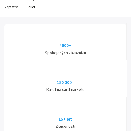
Zeptat se
Sdílet
4000+
Spokojených zákazníků
180 000+
Karet na cardmarketu
15+ let
Zkušeností