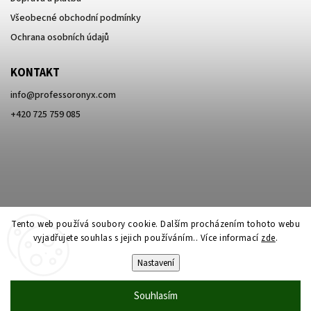
Všeobecné obchodní podmínky
Ochrana osobních údajů
KONTAKT
info
@
professoronyx.com
+420 725 759 085
Tento web používá soubory cookie. Dalším procházením tohoto webu
vyjadřujete souhlas s jejich používáním.. Více informací
zde
.
Nastavení
Copyright 2026
Professor Onyx
. Všechna práva vyhrazena.
Souhlasím
Vytvořil
Shoptet
| Design
Shoptak.cz