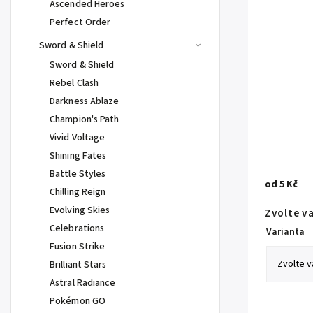
Ascended Heroes
Perfect Order
Sword & Shield
Sword & Shield
Rebel Clash
Darkness Ablaze
Champion's Path
Vivid Voltage
Shining Fates
Battle Styles
od
5 Kč
Chilling Reign
Evolving Skies
Zvolte v
Celebrations
Varianta
Fusion Strike
Brilliant Stars
Astral Radiance
Pokémon GO