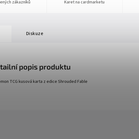
ených zákazníků
Karet na cardmarketu
Diskuze
tailní popis produktu
mon TCG kusová karta z edice
Shrouded Fable