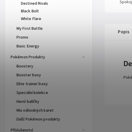
Spokoj
Destined Rivals
Black Bolt
White Flare
My First Battle
Popis
Promo
Basic Energy
Pokémon Produkty
De
Boostery
Booster boxy
Poké
Elite trainer boxy
Speciální kolekce
Herní balíčky
Mix náhodných karet
Další Pokémon produkty
Příslušenství