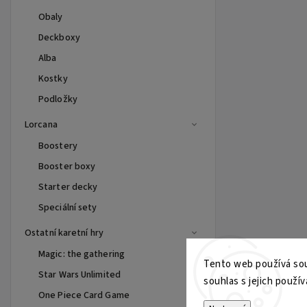
Obaly
Deckboxy
Alba
Kostky
Podložky
Lorcana
Boostery
Booster boxy
Starter decky
Speciální sety
Ostatní karetní hry
Magic: the gathering
Tento web používá sou
Star Wars Unlimited
souhlas s jejich použív
One Piece Card Game