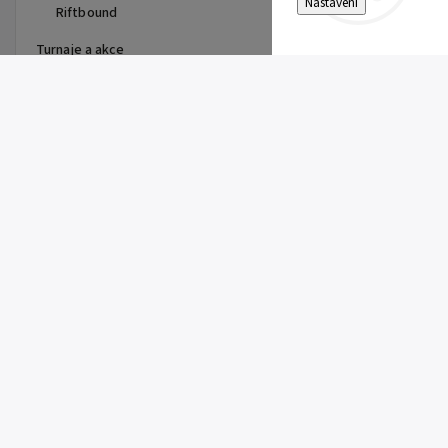
Nastavení
Riftbound
Turnaje a akce
Top 10 produktů
Pitch Black Booster Bundle
899 Kč
Gem Pack Vol. 2 Booster
149 Kč
Pitch Black Booster
149 Kč
First Partner Illustration
Collection Series 3 - max 2ks
na zákazníka
1 099 Kč