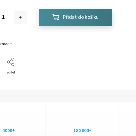
Přidat do košíku
formace
Sdílet
4000+
180 000+