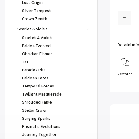
Lost Origin
Silver Tempest
Crown Zenith
Scarlet & Violet
Scarlet & Violet
Detailní in
Paldea Evolved
Obsidian Flames
151
Paradox Rift
Zeptat se
Paldean Fates
Temporal Forces
Twilight Masquerade
Shrouded Fable
Stellar Crown
Surging Sparks
Prismatic Evolutions
Journey Together