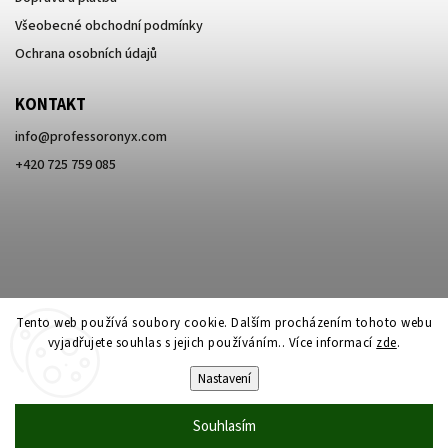
Všeobecné obchodní podmínky
Ochrana osobních údajů
KONTAKT
info
@
professoronyx.com
+420 725 759 085
Tento web používá soubory cookie. Dalším procházením tohoto webu
vyjadřujete souhlas s jejich používáním.. Více informací
zde
.
Nastavení
Copyright 2026
Professor Onyx
. Všechna práva vyhrazena.
Souhlasím
Vytvořil
Shoptet
| Design
Shoptak.cz