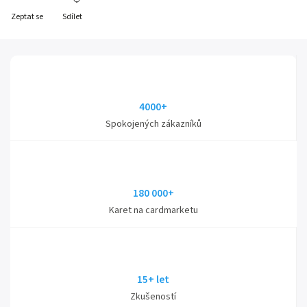
Zeptat se
Sdílet
4000+
Spokojených zákazníků
180 000+
Karet na cardmarketu
15+ let
Zkušeností