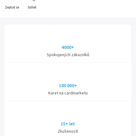
Zeptat se
Sdílet
4000+
Spokojených zákazníků
180 000+
Karet na cardmarketu
15+ let
Zkušeností