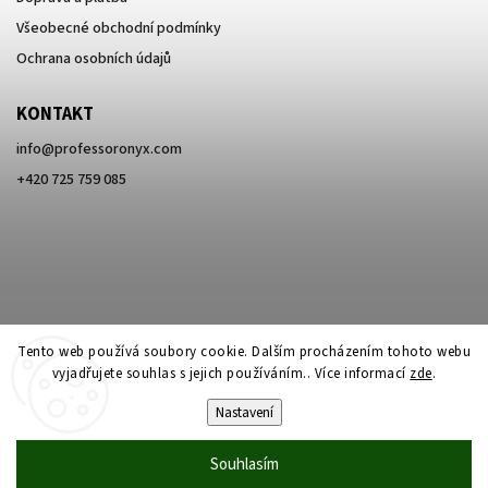
Všeobecné obchodní podmínky
Ochrana osobních údajů
KONTAKT
info
@
professoronyx.com
+420 725 759 085
Tento web používá soubory cookie. Dalším procházením tohoto webu
vyjadřujete souhlas s jejich používáním.. Více informací
zde
.
Nastavení
Copyright 2026
Professor Onyx
. Všechna práva vyhrazena.
Souhlasím
Vytvořil
Shoptet
| Design
Shoptak.cz