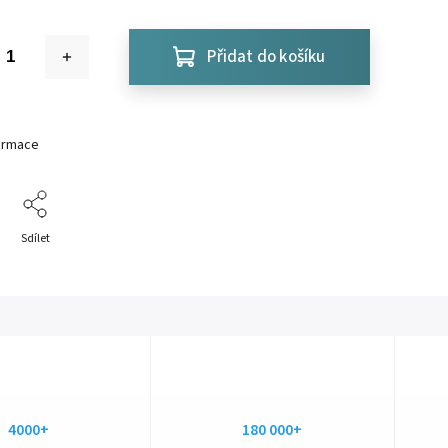
Přidat do košíku
formace
Sdílet
4000+
180 000+