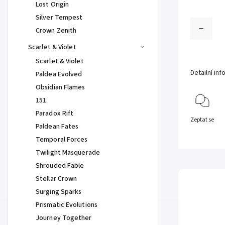
Lost Origin
Silver Tempest
Crown Zenith
Scarlet & Violet
Scarlet & Violet
Detailní in
Paldea Evolved
Obsidian Flames
151
Paradox Rift
Zeptat se
Paldean Fates
Temporal Forces
Twilight Masquerade
Shrouded Fable
Stellar Crown
Surging Sparks
Prismatic Evolutions
Journey Together