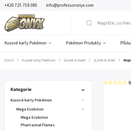
+420 725 759 085
info@professoronyx.com
Kusové karty Pokémon
Pokémon Produkty
Přísl
Domů
/
Kusové karty Pokémon
/
Scarlet & Violet
/
Scarlet & Violet
/
Wigl
N
Kategorie
Kusové karty Pokémon
Mega Evolution
Mega Evolution
Phantasmal Flames