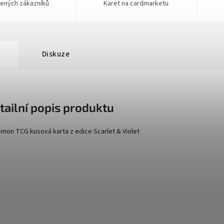
ených zákazníků
Karet na cardmarketu
Diskuze
tailní popis produktu
mon TCG kusová karta z edice
Scarlet
& Violet