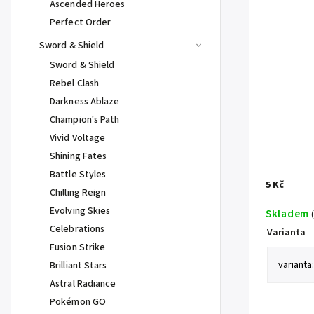
Ascended Heroes
Perfect Order
Sword & Shield
Sword & Shield
Rebel Clash
Darkness Ablaze
Champion's Path
Vivid Voltage
Shining Fates
Battle Styles
5 Kč
Chilling Reign
Evolving Skies
Skladem
Celebrations
Varianta
Fusion Strike
Brilliant Stars
Astral Radiance
Pokémon GO