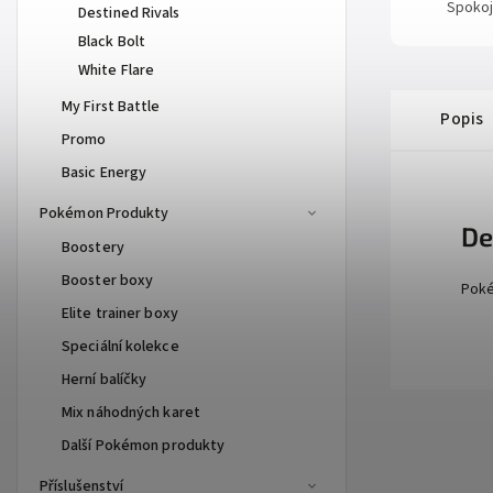
Spokoj
Destined Rivals
Black Bolt
White Flare
My First Battle
Popis
Promo
Basic Energy
Pokémon Produkty
De
Boostery
Booster boxy
Poké
Elite trainer boxy
Speciální kolekce
Herní balíčky
Mix náhodných karet
Další Pokémon produkty
Příslušenství