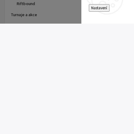
Riftbound
Nastavení
Turnaje a akce
Top 10 produktů
First Partner Illustration
Collection Series 3 - max 2ks
na zákazníka
1 099 Kč
One Piece - The Time of Battle
- Booster - OP-16
179 Kč
Pitch Black Booster
149 Kč
Riftbound Vendetta Booster
149 Kč