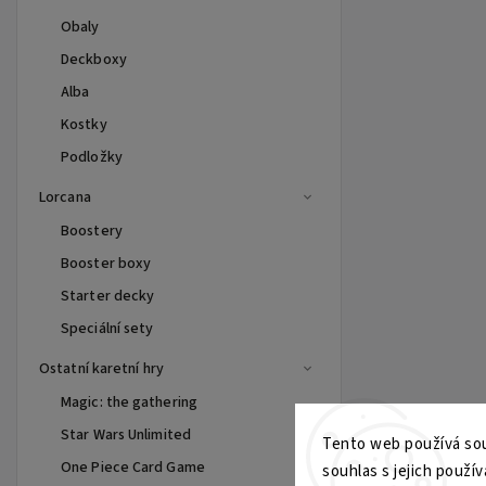
Obaly
Deckboxy
Alba
Kostky
Podložky
Lorcana
Boostery
Booster boxy
Starter decky
Speciální sety
Ostatní karetní hry
Magic: the gathering
Star Wars Unlimited
Tento web používá sou
One Piece Card Game
souhlas s jejich použív