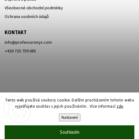
Všeobecné obchodní podmínky
Ochrana osobních údajů
KONTAKT
info
@
professoronyx.com
+420 725 759 085
Tento web používá soubory cookie. Dalším procházením tohoto webu
vyjadřujete souhlas s jejich používáním.. Více informací
zde
.
Nastavení
Copyright 2026
Professor Onyx
. Všechna práva vyhrazena.
Souhlasím
Vytvořil
Shoptet
| Design
Shoptak.cz