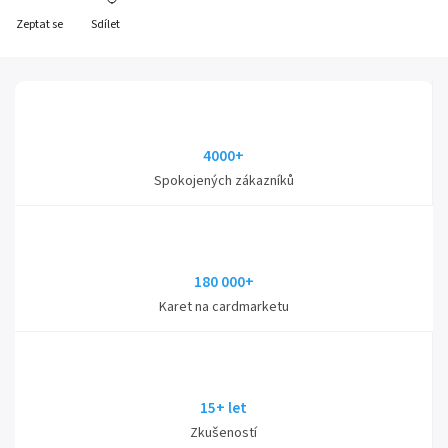
Zeptat se
Sdílet
4000+
Spokojených zákazníků
180 000+
Karet na cardmarketu
15+ let
Zkušeností