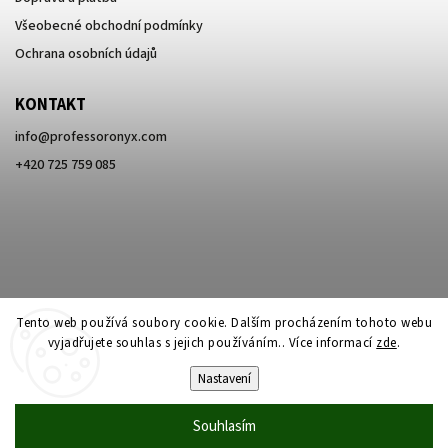
Všeobecné obchodní podmínky
Ochrana osobních údajů
KONTAKT
info
@
professoronyx.com
+420 725 759 085
Tento web používá soubory cookie. Dalším procházením tohoto webu
vyjadřujete souhlas s jejich používáním.. Více informací
zde
.
Nastavení
Copyright 2026
Professor Onyx
. Všechna práva vyhrazena.
Souhlasím
Vytvořil
Shoptet
| Design
Shoptak.cz