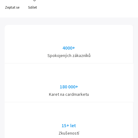
Zeptat se
Sdílet
4000+
Spokojených zákazníků
180 000+
Karet na cardmarketu
15+ let
Zkušeností