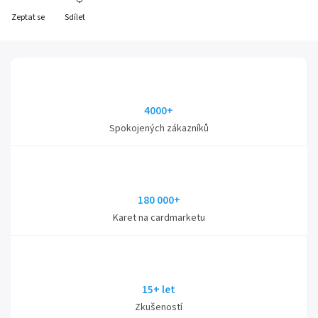
Zeptat se
Sdílet
4000+
Spokojených zákazníků
180 000+
Karet na cardmarketu
15+ let
Zkušeností