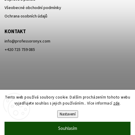
Všeobecné obchodní podmínky
Ochrana osobních údajů
KONTAKT
info
@
professoronyx.com
+420 725 759 085
Tento web používá soubory cookie. Dalším procházením tohoto webu
vyjadřujete souhlas s jejich používáním.. Více informací
zde
.
Nastavení
Copyright 2026
Professor Onyx
. Všechna práva vyhrazena.
Souhlasím
Vytvořil
Shoptet
| Design
Shoptak.cz