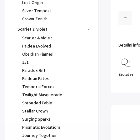
Lost Origin
Silver Tempest
Crown Zenith
Scarlet & Violet
Scarlet & Violet
Detailní in
Paldea Evolved
Obsidian Flames
151
Paradox Rift
Zeptat se
Paldean Fates
Temporal Forces
Twilight Masquerade
Shrouded Fable
Stellar Crown
Surging Sparks
Prismatic Evolutions
Journey Together