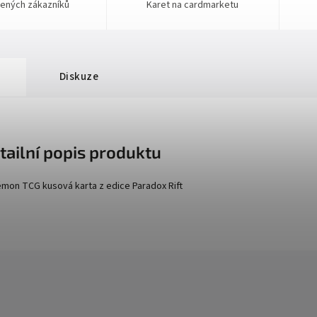
ených zákazníků
Karet na cardmarketu
Diskuze
tailní popis produktu
mon TCG kusová karta z edice
Paradox Rift