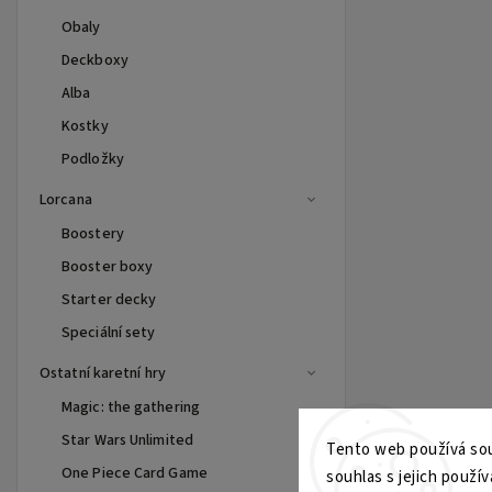
Obaly
Deckboxy
Alba
Kostky
Podložky
Lorcana
Boostery
Booster boxy
Starter decky
Speciální sety
Ostatní karetní hry
Magic: the gathering
Star Wars Unlimited
Tento web používá sou
One Piece Card Game
souhlas s jejich použív