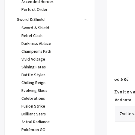
Ascended Heroes
Perfect Order
Sword & Shield
Sword & Shield
Rebel Clash
Darkness Ablaze
Champion's Path
Vivid Voltage
Shining Fates
Battle Styles
od
5 Kč
Chilling Reign
Evolving Skies
Zvolte v
Celebrations
Varianta
Fusion Strike
Brilliant Stars
Astral Radiance
Pokémon GO