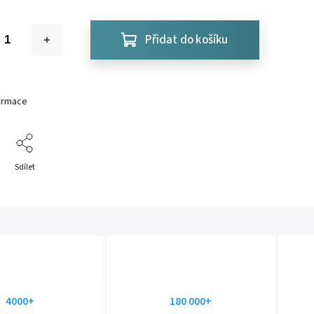
Přidat do košíku
formace
Sdílet
4000+
180 000+