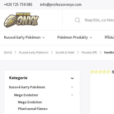
+420 725 759 085
info@professoronyx.com
Kusové karty Pokémon
Pokémon Produkty
Přísl
Domů
/
Kusové karty Pokémon
/
Scarlet & Violet
/
Paradox Rift
/
Vanilli
N
Kategorie
Kusové karty Pokémon
Mega Evolution
Mega Evolution
Phantasmal Flames