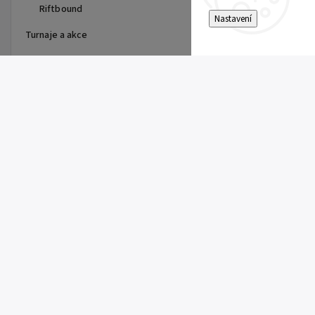
Riftbound
Nastavení
Turnaje a akce
Top 10 produktů
First Partner Illustration
Collection Series 3 - max 2ks
na zákazníka
1 099 Kč
One Piece - The Time of Battle
- Booster - OP-16
179 Kč
Pitch Black Booster
149 Kč
Riftbound Vendetta Booster
149 Kč