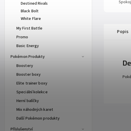
Spokoj
Destined Rivals
Black Bolt
White Flare
My First Battle
Popis
Promo
Basic Energy
Pokémon Produkty
De
Boostery
Booster boxy
Poké
Elite trainer boxy
Speciální kolekce
Herní balíčky
Mix náhodných karet
Další Pokémon produkty
Příslušenství