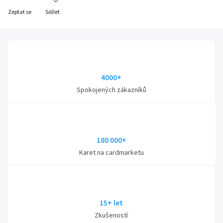
Zeptat se
Sdílet
4000+
Spokojených zákazníků
180 000+
Karet na cardmarketu
15+ let
Zkušeností