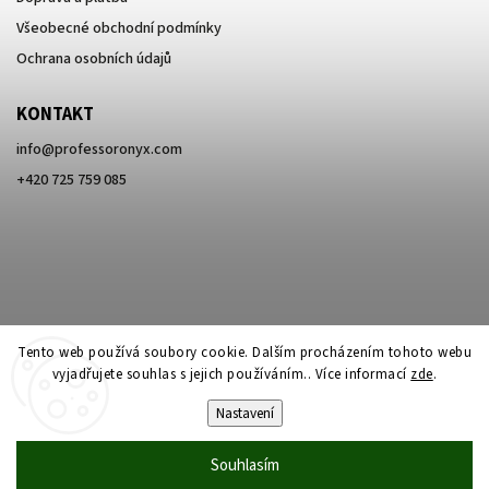
Všeobecné obchodní podmínky
Ochrana osobních údajů
KONTAKT
info
@
professoronyx.com
+420 725 759 085
Tento web používá soubory cookie. Dalším procházením tohoto webu
vyjadřujete souhlas s jejich používáním.. Více informací
zde
.
Nastavení
Copyright 2026
Professor Onyx
. Všechna práva vyhrazena.
Souhlasím
Vytvořil
Shoptet
| Design
Shoptak.cz