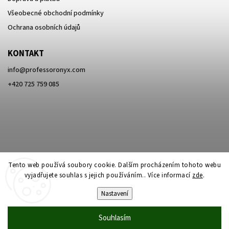
Všeobecné obchodní podmínky
Ochrana osobních údajů
KONTAKT
info
@
professoronyx.com
+420 725 759 085
Tento web používá soubory cookie. Dalším procházením tohoto webu
vyjadřujete souhlas s jejich používáním.. Více informací
zde
.
Nastavení
Copyright 2026
Professor Onyx
. Všechna práva vyhrazena.
Souhlasím
Vytvořil
Shoptet
| Design
Shoptak.cz