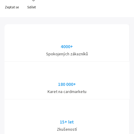
Zeptat se
Sdílet
4000+
Spokojených zákazníků
180 000+
Karet na cardmarketu
15+ let
Zkušeností