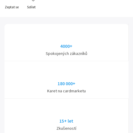
Zeptat se
Sdílet
4000+
Spokojených zákazníků
180 000+
Karet na cardmarketu
15+ let
Zkušeností