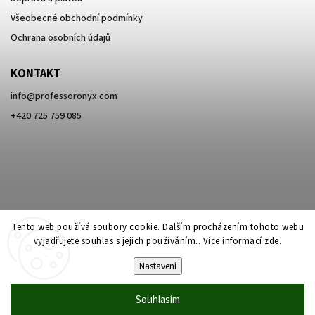
Všeobecné obchodní podmínky
Ochrana osobních údajů
KONTAKT
info
@
professoronyx.com
+420 725 759 085
Tento web používá soubory cookie. Dalším procházením tohoto webu
vyjadřujete souhlas s jejich používáním.. Více informací
zde
.
Nastavení
Copyright 2026
Professor Onyx
. Všechna práva vyhrazena.
Souhlasím
Vytvořil
Shoptet
| Design
Shoptak.cz