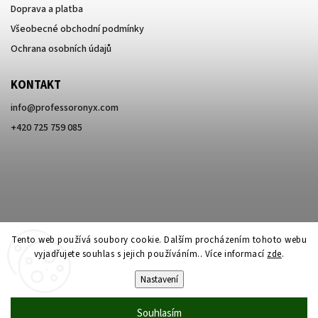
Doprava a platba
Všeobecné obchodní podmínky
Ochrana osobních údajů
KONTAKT
info
@
professoronyx.com
+420 725 759 085
Tento web používá soubory cookie. Dalším procházením tohoto webu
vyjadřujete souhlas s jejich používáním.. Více informací
zde
.
Nastavení
Copyright 2026
Professor Onyx
. Všechna práva vyhrazena.
Souhlasím