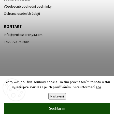
Všeobecné obchodní podmínky
Ochrana osobních údajů
KONTAKT
info
@
professoronyx.com
+420 725 759 085
Tento web používá soubory cookie. Dalším procházením tohoto webu
vyjadřujete souhlas s jejich používáním.. Více informací
zde
.
Nastavení
Copyright 2026
Professor Onyx
. Všechna práva vyhrazena.
Souhlasím
Vytvořil
Shoptet
| Design
Shoptak.cz