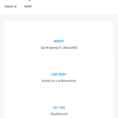
Zeptat se
Sdílet
4000+
Spokojených zákazníků
180 000+
Karet na cardmarketu
15+ let
Zkušeností