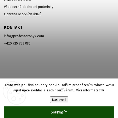
Všeobecné obchodní podmínky
Ochrana osobních údajů
KONTAKT
info
@
professoronyx.com
+420 725 759 085
Tento web používá soubory cookie. Dalším procházením tohoto webu
vyjadřujete souhlas s jejich používáním.. Více informací
zde
.
Nastavení
Copyright 2026
Professor Onyx
. Všechna práva vyhrazena.
Souhlasím
Vytvořil
Shoptet
| Design
Shoptak.cz