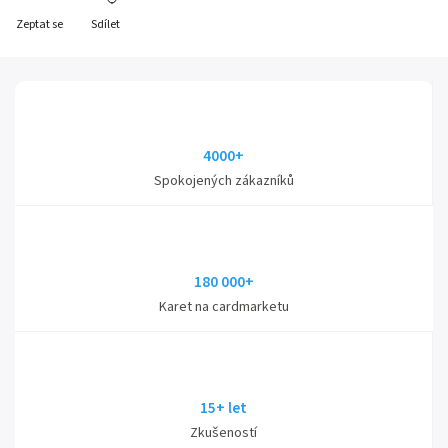
Zeptat se
Sdílet
4000+
Spokojených zákazníků
180 000+
Karet na cardmarketu
15+ let
Zkušeností