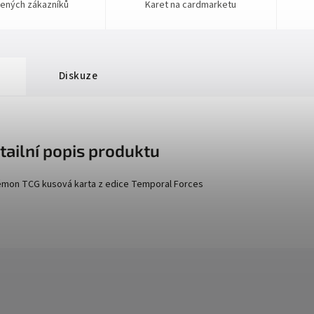
ených zákazníků
Karet na cardmarketu
Diskuze
tailní popis produktu
mon TCG kusová karta z edice
Temporal Forces