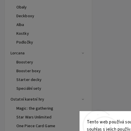
Obaly
Deckboxy
Alba
Kostky
Podložky
Lorcana
Boostery
Booster boxy
Starter decky
Speciální sety
Ostatní karetní hry
Magic: the gathering
Star Wars Unlimited
Tento web používá sou
One Piece Card Game
souhlas s jejich použív