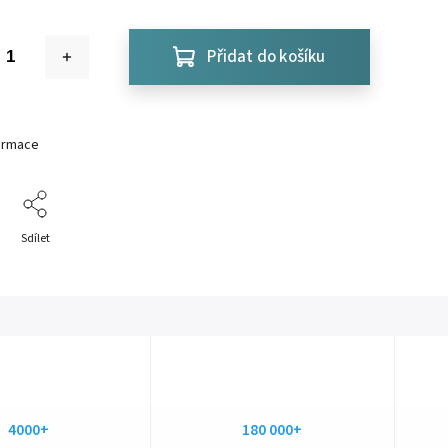
Přidat do košíku
formace
Sdílet
4000+
180 000+