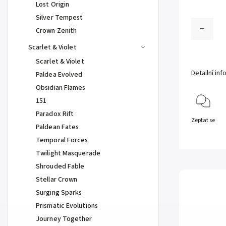
Lost Origin
Silver Tempest
Crown Zenith
Scarlet & Violet
Scarlet & Violet
Detailní in
Paldea Evolved
Obsidian Flames
151
Paradox Rift
Zeptat se
Paldean Fates
Temporal Forces
Twilight Masquerade
Shrouded Fable
Stellar Crown
Surging Sparks
Prismatic Evolutions
Journey Together