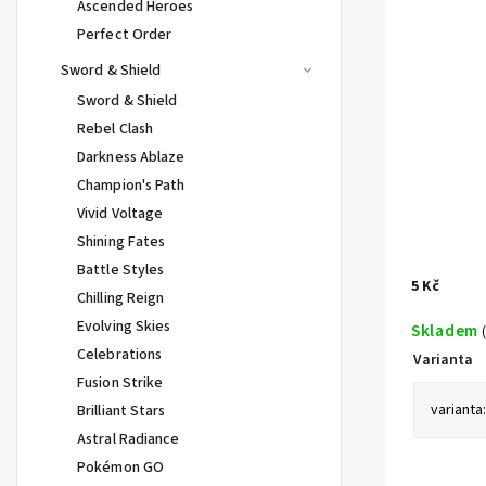
Ascended Heroes
Perfect Order
Sword & Shield
Sword & Shield
Rebel Clash
Darkness Ablaze
Champion's Path
Vivid Voltage
Shining Fates
Battle Styles
5 Kč
Chilling Reign
Evolving Skies
Skladem
Celebrations
Varianta
Fusion Strike
Brilliant Stars
Astral Radiance
Pokémon GO