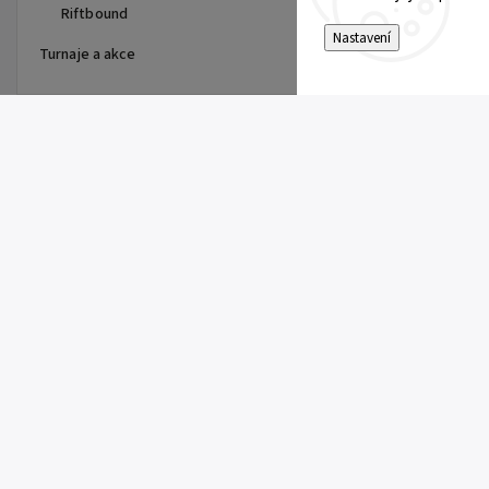
Riftbound
Nastavení
Turnaje a akce
Top 10 produktů
Pitch Black Booster
149 Kč
Pokémon UP: Single Pikachu
Toploader
10 Kč
Rowlet (SFA 003)
5 Kč
Team Rocket's Archer (DRI 170)
10 Kč
Team Rocket's Murkrow (DRI