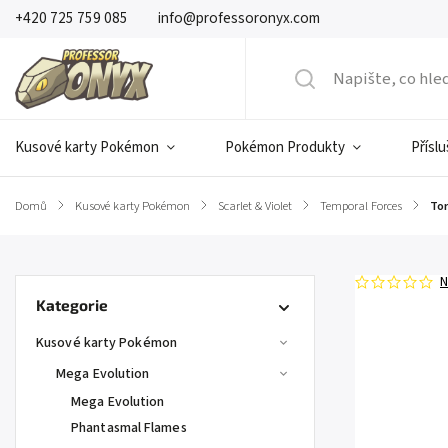
+420 725 759 085
info@professoronyx.com
Kusové karty Pokémon
Pokémon Produkty
Přísl
Domů
/
Kusové karty Pokémon
/
Scarlet & Violet
/
Temporal Forces
/
Tor
N
Kategorie
Kusové karty Pokémon
Mega Evolution
Mega Evolution
Phantasmal Flames