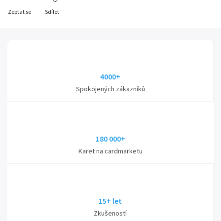
Zeptat se
Sdílet
4000+
Spokojených zákazníků
180 000+
Karet na cardmarketu
15+ let
Zkušeností