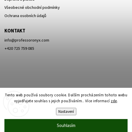
Všeobecné obchodní podmínky
Ochrana osobních údajů
KONTAKT
info
@
professoronyx.com
+420 725 759 085
Tento web používá soubory cookie. Dalším procházením tohoto webu
vyjadřujete souhlas s jejich používáním.. Více informací
zde
.
Nastavení
Copyright 2026
Professor Onyx
. Všechna práva vyhrazena.
Souhlasím
Vytvořil
Shoptet
| Design
Shoptak.cz