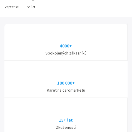
Zeptat se
Sdílet
4000+
Spokojených zákazníků
180 000+
Karet na cardmarketu
15+ let
Zkušeností