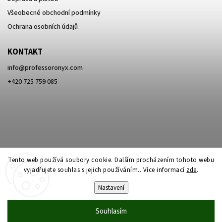
Všeobecné obchodní podmínky
Ochrana osobních údajů
KONTAKT
info
@
professoronyx.com
+420 725 759 085
Tento web používá soubory cookie. Dalším procházením tohoto webu
vyjadřujete souhlas s jejich používáním.. Více informací
zde
.
Nastavení
Copyright 2026
Professor Onyx
. Všechna práva vyhrazena.
Souhlasím
Vytvořil
Shoptet
| Design
Shoptak.cz