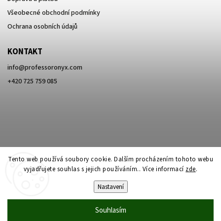
Všeobecné obchodní podmínky
Ochrana osobních údajů
KONTAKT
info
@
professoronyx.com
+420 725 759 085
Tento web používá soubory cookie. Dalším procházením tohoto webu
vyjadřujete souhlas s jejich používáním.. Více informací
zde
.
Nastavení
Copyright 2026
Professor Onyx
. Všechna práva vyhrazena.
Souhlasím
Vytvořil
Shoptet
| Design
Shoptak.cz