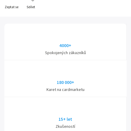
Zeptat se
Sdílet
4000+
Spokojených zákazníků
180 000+
Karet na cardmarketu
15+ let
Zkušeností