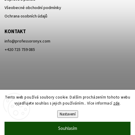
Všeobecné obchodní podmínky
Ochrana osobních údajů
KONTAKT
info
@
professoronyx.com
+420 725 759 085
Tento web používá soubory cookie. Dalším procházením tohoto webu
vyjadřujete souhlas s jejich používáním.. Více informací
zde
.
Nastavení
Copyright 2026
Professor Onyx
. Všechna práva vyhrazena.
Souhlasím
Vytvořil
Shoptet
| Design
Shoptak.cz