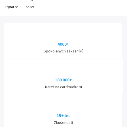
Zeptat se
Sdílet
4000+
Spokojených zákazníků
180 000+
Karet na cardmarketu
15+ let
Zkušeností