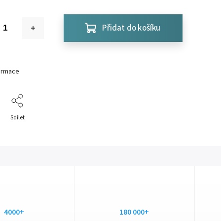
Přidat do košíku
formace
Sdílet
4000+
180 000+