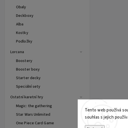
Obaly
Deckboxy
Alba
Kostky
Podložky
Lorcana
Boostery
Booster boxy
Starter decky
Speciální sety
Ostatní karetní hry
Magic: the gathering
Tento web používá sou
Star Wars Unlimited
souhlas s jejich použív
One Piece Card Game