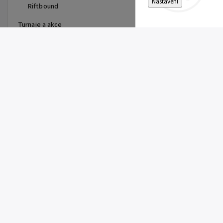
Nastavení
Riftbound
Turnaje a akce
Top 10 produktů
Pitch Black Booster Bundle
899 Kč
Gem Pack Vol. 2 Booster
149 Kč
Pitch Black Booster
149 Kč
First Partner Illustration
Collection Series 3 - max 2ks
na zákazníka
1 099 Kč