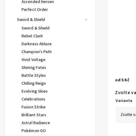
Ascended Heroes
Perfect Order
Sword & Shield
Sword & Shield
Rebel Clash
Darkness Ablaze
Champion's Path
Vivid Voltage
Shining Fates
Battle Styles
od
5 Kč
Chilling Reign
Evolving Skies
Zvolte v
Celebrations
Varianta
Fusion Strike
Brilliant Stars
Astral Radiance
Pokémon GO