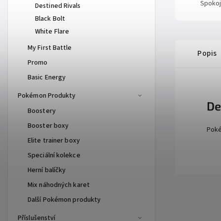
Spokoj
Destined Rivals
Black Bolt
White Flare
My First Battle
Popis
Promo
Basic Energy
Pokémon Produkty
De
Boostery
Booster boxy
Poké
Elite trainer boxy
Speciální kolekce
Herní balíčky
Mix náhodných karet
Další Pokémon produkty
Příslušenství