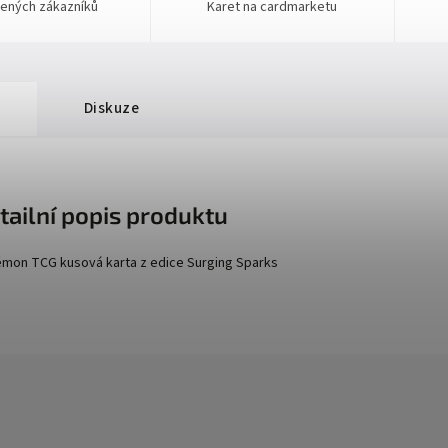
ených zákazníků
Karet na cardmarketu
Diskuze
tailní popis produktu
mon TCG kusová karta z edice
Surging Sparks