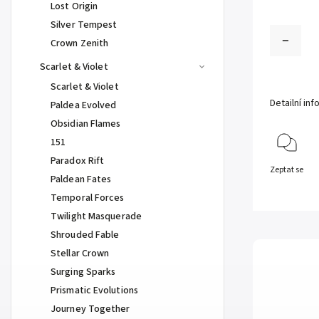
Lost Origin
Silver Tempest
Crown Zenith
Scarlet & Violet
Scarlet & Violet
Detailní in
Paldea Evolved
Obsidian Flames
151
Paradox Rift
Zeptat se
Paldean Fates
Temporal Forces
Twilight Masquerade
Shrouded Fable
Stellar Crown
Surging Sparks
Prismatic Evolutions
Journey Together