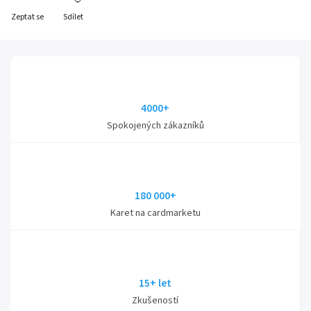
Zeptat se
Sdílet
4000+
Spokojených zákazníků
180 000+
Karet na cardmarketu
15+ let
Zkušeností