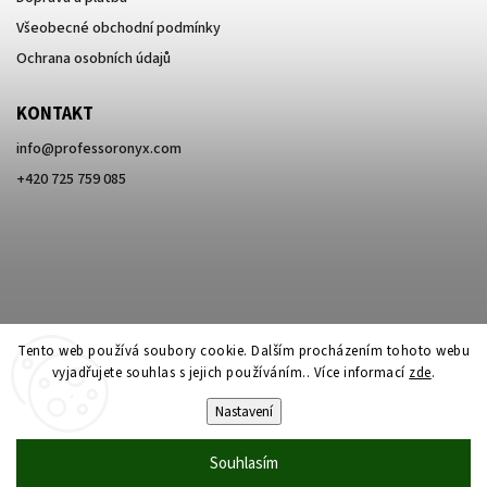
Všeobecné obchodní podmínky
Ochrana osobních údajů
KONTAKT
info
@
professoronyx.com
+420 725 759 085
Tento web používá soubory cookie. Dalším procházením tohoto webu
vyjadřujete souhlas s jejich používáním.. Více informací
zde
.
Nastavení
Copyright 2026
Professor Onyx
. Všechna práva vyhrazena.
Souhlasím
Vytvořil
Shoptet
| Design
Shoptak.cz