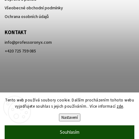
Všeobecné obchodní podmínky
Ochrana osobních údajů
KONTAKT
info
@
professoronyx.com
+420 725 759 085
Tento web používá soubory cookie. Dalším procházením tohoto webu
vyjadřujete souhlas s jejich používáním.. Více informací
zde
.
Nastavení
Copyright 2026
Professor Onyx
. Všechna práva vyhrazena.
Souhlasím
Vytvořil
Shoptet
| Design
Shoptak.cz