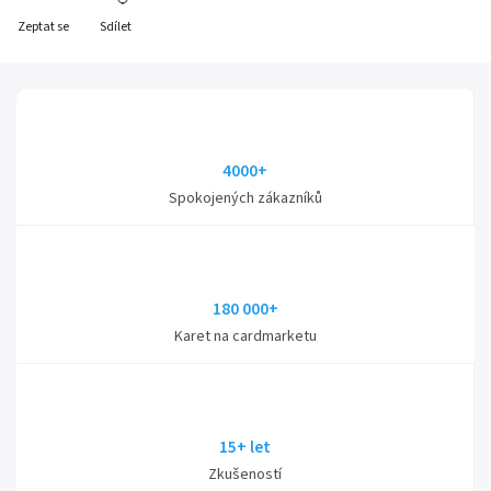
Zeptat se
Sdílet
4000+
Spokojených zákazníků
180 000+
Karet na cardmarketu
15+ let
Zkušeností