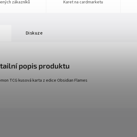
ených zákazníků
Karet na cardmarketu
Diskuze
tailní popis produktu
mon TCG kusová karta z edice
Obsidian Flames