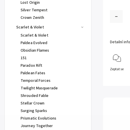
Lost Origin
Silver Tempest
Crown Zenith
Scarlet & Violet
Scarlet & Violet
Detailní in
Paldea Evolved
Obsidian Flames
151
Paradox Rift
Zeptat se
Paldean Fates
Temporal Forces
Twilight Masquerade
Shrouded Fable
Stellar Crown
Surging Sparks
Prismatic Evolutions
Journey Together