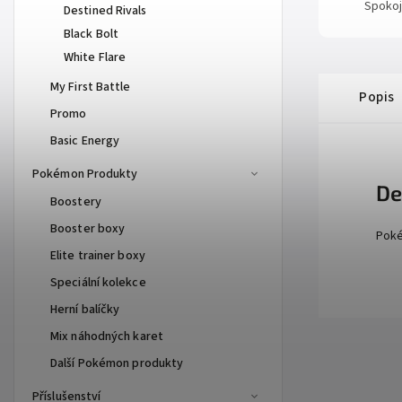
Spokoj
Destined Rivals
Black Bolt
White Flare
My First Battle
Popis
Promo
Basic Energy
Pokémon Produkty
De
Boostery
Booster boxy
Poké
Elite trainer boxy
Speciální kolekce
Herní balíčky
Mix náhodných karet
Další Pokémon produkty
Příslušenství