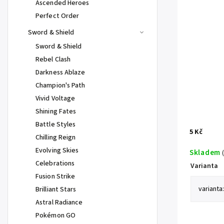
Ascended Heroes
Perfect Order
Sword & Shield
Sword & Shield
Rebel Clash
Darkness Ablaze
Champion's Path
Vivid Voltage
Shining Fates
Battle Styles
5 Kč
Chilling Reign
Evolving Skies
Skladem
Celebrations
Varianta
Fusion Strike
Brilliant Stars
Astral Radiance
Pokémon GO