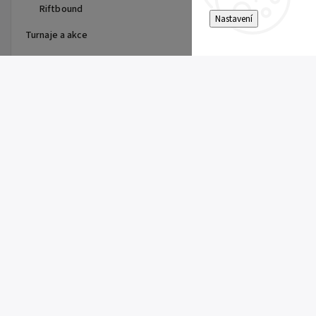
Riftbound
Nastavení
Turnaje a akce
Top 10 produktů
First Partner Illustration
Collection Series 3 - max 2ks
na zákazníka
1 099 Kč
One Piece - The Time of Battle
- Booster - OP-16
179 Kč
Pitch Black Booster
149 Kč
Riftbound Vendetta Booster
149 Kč