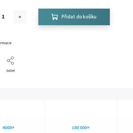
Přidat do košíku
formace
Sdílet
4000+
180 000+