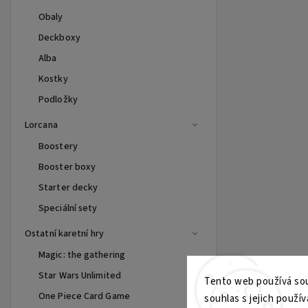
Obaly
Deckboxy
Alba
Kostky
Podložky
Lorcana
Boostery
Booster boxy
Starter decky
Speciální sety
Ostatní karetní hry
Magic: the gathering
Star Wars Unlimited
Tento web používá sou
One Piece Card Game
souhlas s jejich použív