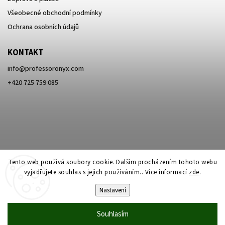
Všeobecné obchodní podmínky
Ochrana osobních údajů
KONTAKT
info
@
professoronyx.com
+420 725 759 085
Tento web používá soubory cookie. Dalším procházením tohoto webu
vyjadřujete souhlas s jejich používáním.. Více informací
zde
.
Nastavení
Copyright 2026
Professor Onyx
. Všechna práva vyhrazena.
Souhlasím
Vytvořil
Shoptet
| Design
Shoptak.cz