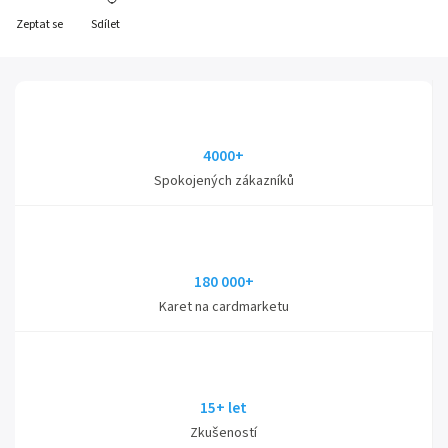
Zeptat se
Sdílet
4000+
Spokojených zákazníků
180 000+
Karet na cardmarketu
15+ let
Zkušeností