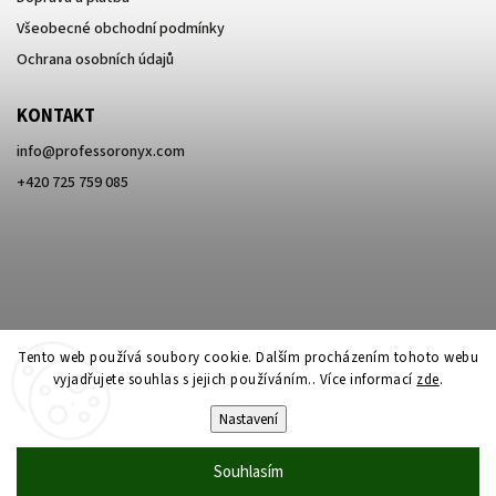
Všeobecné obchodní podmínky
Ochrana osobních údajů
KONTAKT
info
@
professoronyx.com
+420 725 759 085
Tento web používá soubory cookie. Dalším procházením tohoto webu
vyjadřujete souhlas s jejich používáním.. Více informací
zde
.
Nastavení
Copyright 2026
Professor Onyx
. Všechna práva vyhrazena.
Souhlasím
Vytvořil
Shoptet
| Design
Shoptak.cz