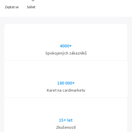
Zeptat se
Sdílet
4000+
Spokojených zákazníků
180 000+
Karet na cardmarketu
15+ let
Zkušeností