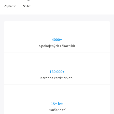
Zeptat se
Sdílet
4000+
Spokojených zákazníků
180 000+
Karet na cardmarketu
15+ let
Zkušeností