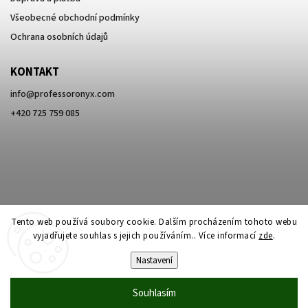
Všeobecné obchodní podmínky
Ochrana osobních údajů
KONTAKT
info
@
professoronyx.com
+420 725 759 085
Tento web používá soubory cookie. Dalším procházením tohoto webu
vyjadřujete souhlas s jejich používáním.. Více informací
zde
.
Nastavení
Copyright 2026
Professor Onyx
. Všechna práva vyhrazena.
Souhlasím
Vytvořil
Shoptet
| Design
Shoptak.cz