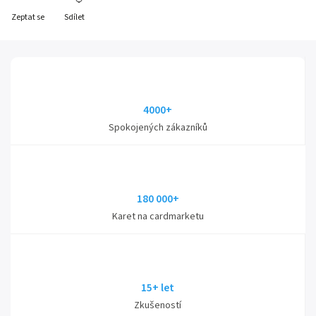
Zeptat se
Sdílet
4000+
Spokojených zákazníků
180 000+
Karet na cardmarketu
15+ let
Zkušeností