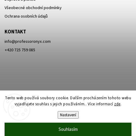
Všeobecné obchodní podmínky
Ochrana osobních údajů
KONTAKT
info
@
professoronyx.com
+420 725 759 085
Tento web používá soubory cookie. Dalším procházením tohoto webu
vyjadřujete souhlas s jejich používáním.. Více informací
zde
.
Nastavení
Copyright 2026
Professor Onyx
. Všechna práva vyhrazena.
Souhlasím
Vytvořil
Shoptet
| Design
Shoptak.cz