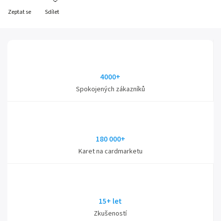
Zeptat se
Sdílet
4000+
Spokojených zákazníků
180 000+
Karet na cardmarketu
15+ let
Zkušeností