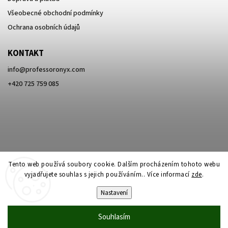
Všeobecné obchodní podmínky
Ochrana osobních údajů
KONTAKT
info
@
professoronyx.com
+420 725 759 085
Tento web používá soubory cookie. Dalším procházením tohoto webu
vyjadřujete souhlas s jejich používáním.. Více informací
zde
.
Nastavení
Copyright 2026
Professor Onyx
. Všechna práva vyhrazena.
Souhlasím
Vytvořil
Shoptet
| Design
Shoptak.cz