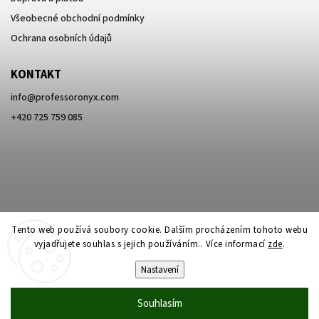
Všeobecné obchodní podmínky
Ochrana osobních údajů
KONTAKT
info
@
professoronyx.com
+420 725 759 085
Tento web používá soubory cookie. Dalším procházením tohoto webu
vyjadřujete souhlas s jejich používáním.. Více informací
zde
.
Nastavení
Copyright 2026
Professor Onyx
. Všechna práva vyhrazena.
Souhlasím
Vytvořil
Shoptet
| Design
Shoptak.cz