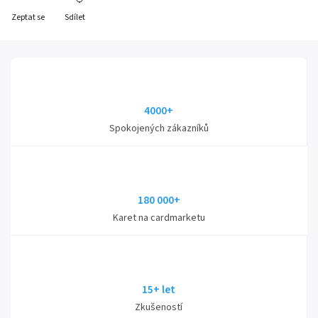
Zeptat se
Sdílet
4000+
Spokojených zákazníků
180 000+
Karet na cardmarketu
15+ let
Zkušeností