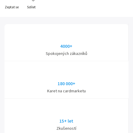
Zeptat se
Sdílet
4000+
Spokojených zákazníků
180 000+
Karet na cardmarketu
15+ let
Zkušeností