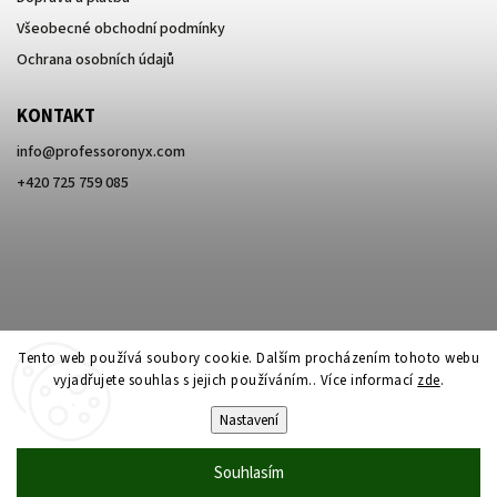
Všeobecné obchodní podmínky
Ochrana osobních údajů
KONTAKT
info
@
professoronyx.com
+420 725 759 085
Tento web používá soubory cookie. Dalším procházením tohoto webu
vyjadřujete souhlas s jejich používáním.. Více informací
zde
.
Nastavení
Copyright 2026
Professor Onyx
. Všechna práva vyhrazena.
Souhlasím
Vytvořil
Shoptet
| Design
Shoptak.cz