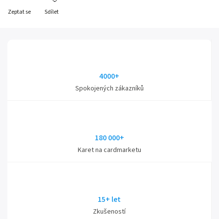
Zeptat se
Sdílet
4000+
Spokojených zákazníků
180 000+
Karet na cardmarketu
15+ let
Zkušeností