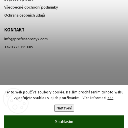
Všeobecné obchodní podmínky
Ochrana osobních údajů
KONTAKT
info
@
professoronyx.com
+420 725 759 085
Tento web používá soubory cookie. Dalším procházením tohoto webu
vyjadřujete souhlas s jejich používáním.. Více informací
zde
.
Nastavení
Copyright 2026
Professor Onyx
. Všechna práva vyhrazena.
Souhlasím
Vytvořil
Shoptet
| Design
Shoptak.cz